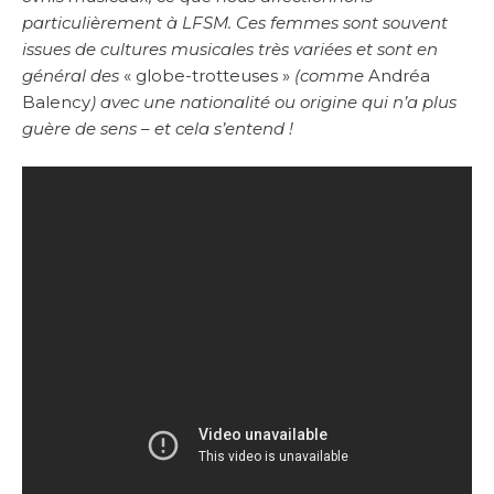
particulièrement à LFSM. Ces femmes sont souvent
issues de cultures musicales très variées et sont en
général des
« globe-trotteuses »
(comme
Andréa
Balency
)
avec une nationalité ou origine qui n’a plus
guère de sens – et cela s’entend !