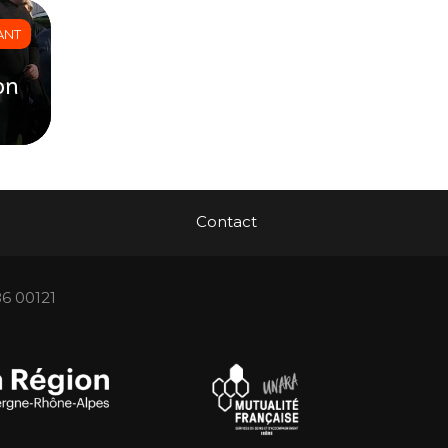
ANT
on
Contact
86 00121