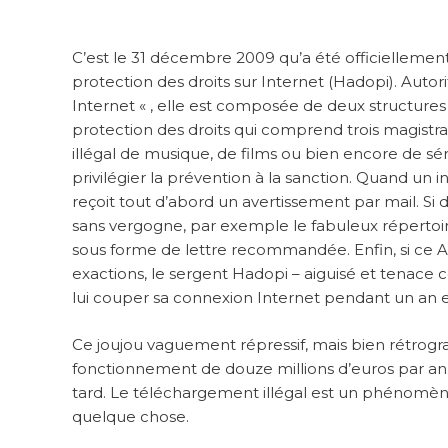
C’est le 31 décembre 2009 qu’a été officiellement 
protection des droits sur Internet (Hadopi). Autor
Internet « , elle est composée de deux structure
protection des droits qui comprend trois magistra
illégal de musique, de films ou bien encore de sér
privilégier la prévention à la sanction. Quand un int
reçoit tout d’abord un avertissement par mail. Si d
sans vergogne, par exemple le fabuleux répertoire
sous forme de lettre recommandée. Enfin, si ce A
exactions, le sergent Hadopi – aiguisé et tenac
lui couper sa connexion Internet pendant un an et
Ce joujou vaguement répressif, mais bien rétrog
fonctionnement de douze millions d’euros par an.
tard. Le téléchargement illégal est un phénom
quelque chose.