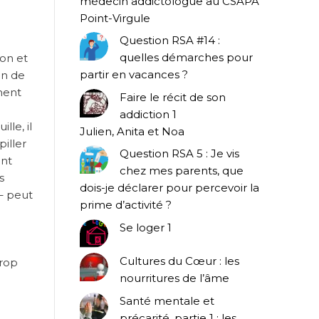
médecin addictologue au CSAPA
Point-Virgule
Question RSA #14 :
quelles démarches pour
ion et
partir en vacances ?
on de
ment
Faire le récit de son
addiction 1
lle, il
Julien, Anita et Noa
piller
Question RSA 5 : Je vis
ent
chez mes parents, que
s
dois-je déclarer pour percevoir la
– peut
prime d’activité ?
Se loger 1
Cultures du Cœur : les
trop
nourritures de l’âme
Santé mentale et
précarité, partie 1 : les