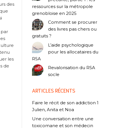
urs des
ressources sur la métropole
 que
grenobloise en 2025
i
Comment se procurer
des livres pas chers ou
 par
gratuits ?
des
L’aide psychologique
culture
pour les allocataires du
ntenu
RSA
uer les
ès de
Revalorisation du RSA
socle
ARTICLES RÉCENTS
Faire le récit de son addiction 1
Julien, Anita et Noa
Une conversation entre une
toxicomane et son médecin