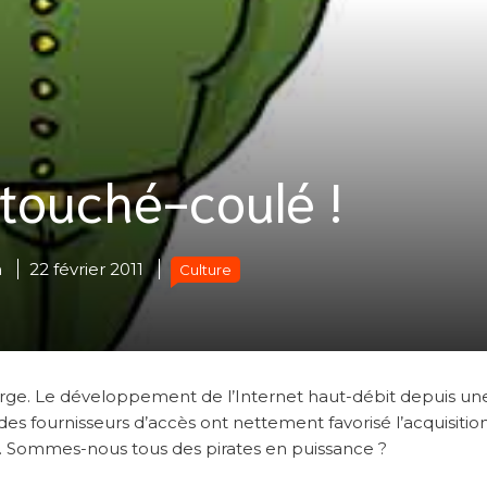
 touché-coulé !
n
22 février 2011
Culture
arge. Le développement de l’Internet haut-débit depuis un
 des fournisseurs d’accès ont nettement favorisé l’acquisitio
rels. Sommes-nous tous des pirates en puissance ?