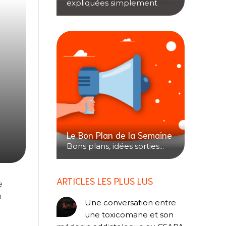
expliquées simplement
Le Bon Plan de la Semaine
Bons plans, idées sorties...
ARTICLES LES PLUS LUS
e
n
Une conversation entre
une toxicomane et son