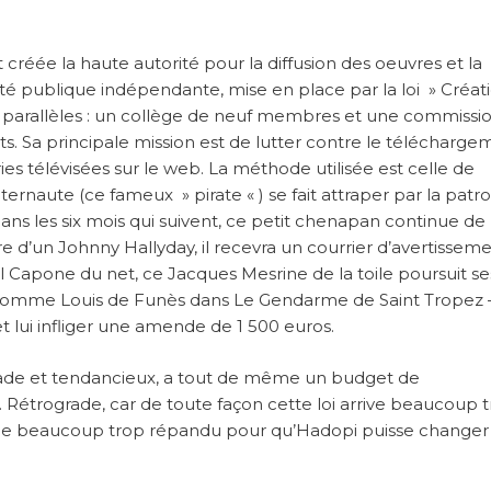
créée la haute autorité pour la diffusion des oeuvres et la
ité publique indépendante, mise en place par la loi » Créat
s parallèles : un collège de neuf membres et une commissi
ts. Sa principale mission est de lutter contre le télécharge
ies télévisées sur le web. La méthode utilisée est celle de
ernaute (ce fameux » pirate « ) se fait attraper par la patroui
ans les six mois qui suivent, ce petit chenapan continue de 
 d’un Johnny Hallyday, il recevra un courrier d’avertissem
l Capone du net, ce Jacques Mesrine de la toile poursuit se
e comme Louis de Funès dans Le Gendarme de Saint Tropez 
 lui infliger une amende de 1 500 euros.
rade et tendancieux, a tout de même un budget de
 Rétrograde, car de toute façon cette loi arrive beaucoup 
ène beaucoup trop répandu pour qu’Hadopi puisse changer