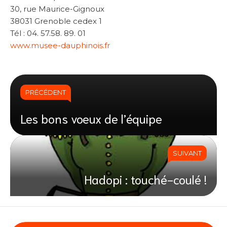
30, rue Maurice-Gignoux
38031 Grenoble cedex 1
Tél : 04. 57.58. 89. 01
www.musee-dauphinois.fr
PRÉCÉDENT
Les bons voeux de l’équipe
SUIVANT
Hadopi : touché-coulé !