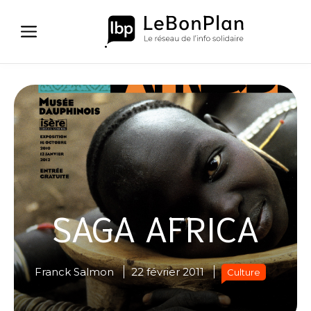
Aller
au
contenu
SAGA AFRICA
Franck Salmon
22 février 2011
Culture