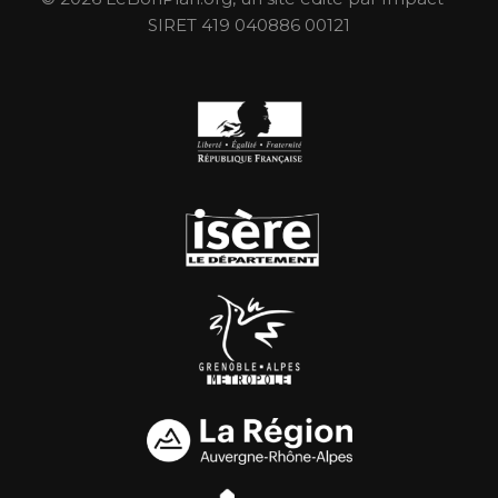
SIRET 419 040886 00121