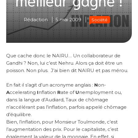
Rédaction
5 mai 2009
Société
Que cache donc le NAIRU… Un collaborateur de
Gandhi ? Non, lui c’est Nehru. Alors ça doit être un
poisson. Non plus. J’ai bien dit NAIRU et pas mérou.
En fait il s’agit d’un acronyme anglais :
N
on-
A
ccelerating
I
nflation
R
ate of
U
nemployment ou,
dans la langue d’Audiard, Taux de chômage
n’accélérant pas l’inflation, parfois appelé chômage
d’équilibre.
Bien, l’inflation, pour Monsieur Toulmonde, c’est
l’augmentation des prix. Pour le capitaliste, c’est
également la valeur de la monnaie. En effet, si