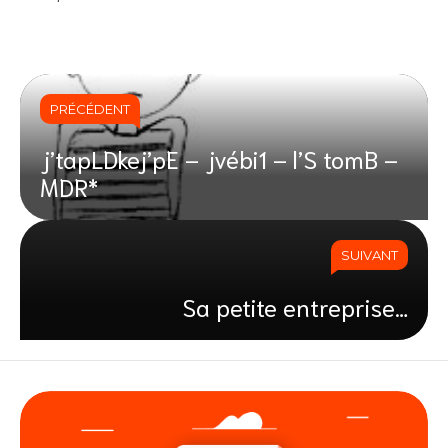
PRÉCÉDENT
j’tapLDkej’pE – jvébi1 – l’S tomB –
MDR*
SUIVANT
Sa petite entreprise…