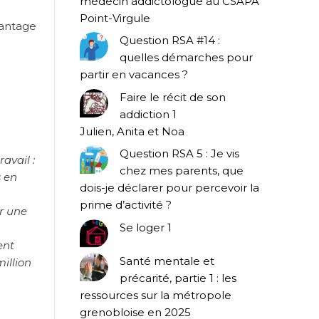
médecin addictologue au CSAPA
Point-Virgule
vantage
Question RSA #14 :
quelles démarches pour
partir en vacances ?
Faire le récit de son
addiction 1
Julien, Anita et Noa
Question RSA 5 : Je vis
avail :
chez mes parents, que
s en
dois-je déclarer pour percevoir la
prime d’activité ?
ur une
Se loger 1
ent
Santé mentale et
million
précarité, partie 1 : les
ressources sur la métropole
grenobloise en 2025