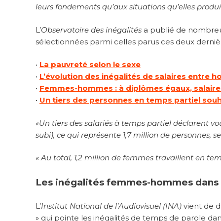
leurs fondements qu’aux situations qu’elles produi
L’
Observatoire des inégalités
a publié de nombreus
sélectionnées parmi celles parus ces deux derniè
•
La pauvreté selon le sexe
•
L’évolution des inégalités de salaires entr
•
Femmes-hommes : à diplômes égaux, salaire
•
Un tiers des personnes en temps partiel souha
«
Un tiers des salariés à temps partiel déclarent vou
subi), ce qui représente 1,7 million de personnes, se
« Au total, 1,2 million de femmes travaillent en te
Les inégalités femmes-hommes dans 
L’
Institut National de l’Audiovisuel (INA)
vient de d
» qui pointe les inégalités de temps de parole dans