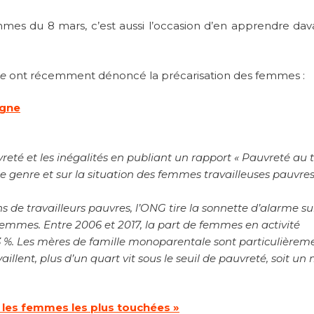
emmes du 8 mars, c’est aussi l’occasion d’en apprendre da
ue
ont récemment dénoncé la précarisation des femmes :
igne
eté et les inégalités en publiant un rapport « Pauvreté au tr
de genre et sur la situation des femmes travailleuses pauvre
 de travailleurs pauvres, l’ONG tire la sonnette d’alarme s
femmes. Entre 2006 et 2017, la part de femmes en activité
7,3 %. Les mères de famille monoparentale sont particulièrem
llent, plus d’un quart vit sous le seuil de pauvreté, soit un 
s, les femmes les plus touchées »