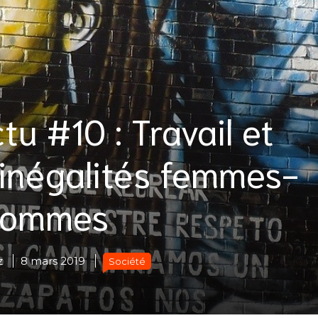
u #10 : Travail et
 inégalités femmes-
hommes
z
8 mars 2019
Société