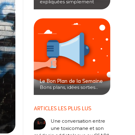
expliquées simplement
Le Bon Plan de la Semaine
Bons plans, idées sorties...
ARTICLES LES PLUS LUS
Une conversation entre
une toxicomane et son