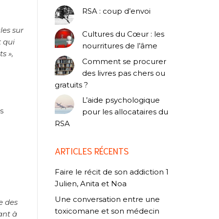
RSA : coup d’envoi
les sur
Cultures du Cœur : les
t qui
nourritures de l’âme
s »,
Comment se procurer
des livres pas chers ou
gratuits ?
L’aide psychologique
s
pour les allocataires du
RSA
ARTICLES RÉCENTS
Faire le récit de son addiction 1
Julien, Anita et Noa
Une conversation entre une
ée des
toxicomane et son médecin
ant à