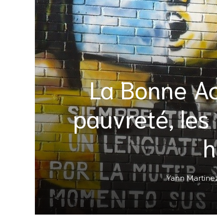
La Bonne Act
pauvreté, les
Yann Martine