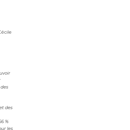
Cécile
uvoir
r
s des
et des
66 %
our les