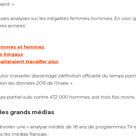
sent. »
es analyses sur les inégalités femmes-hommes. En voici q
res années :
e hommes et femmes
s inégaux
iteraient travailler plus
loir travailler davantage (définition officielle du temps parti
lon les données 2015 de l’Insee. »
mps partiel subi contre 472 000 hommes, soit trois fois moins.
les grands médias
évoiler une « analyse inédite de 18 ans de programmes TV e
 les médias français :