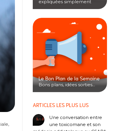
expliquées simplement
Le Bon Plan de la Semaine
Bons plans, idées sorties...
ARTICLES LES PLUS LUS
Une conversation entre
iale,
une toxicomane et son