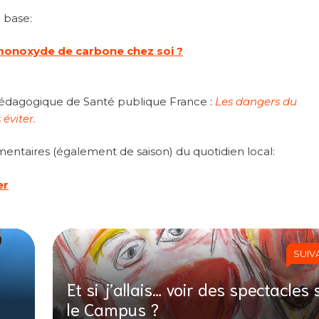
e base:
 monoxyde de carbone chez soi ?
 pédagogique de Santé publique France :
Les dangers du
éviter.
entaires (également de saison) du quotidien local:
er
SUIV
Et si j’allais… voir des spectacles 
le Campus ?