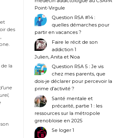
médecin addictologue au CSAPA
Point-Virgule
Question RSA #14 :
 et
quelles démarches pour
oir des
partir en vacances ?
,
Faire le récit de son
bone.
addiction 1
Julien, Anita et Noa
 de la
Question RSA 5 : Je vis
chez mes parents, que
dois-je déclarer pour percevoir la
 d’une
prime d’activité ?
urel,
Santé mentale et
e
précarité, partie 1 : les
ressources sur la métropole
grenobloise en 2025
 son
Se loger 1