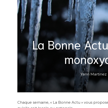
La Bonne Actu
monoxyd
Yann Martinez
Chaque semaine, « La Bonne Actu » vous propose une