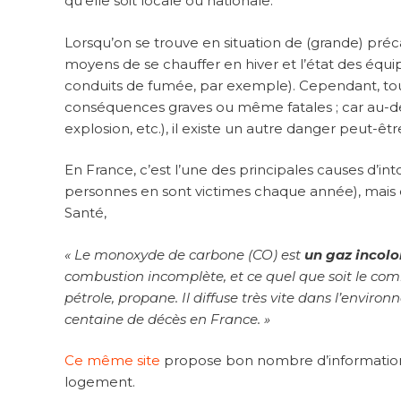
qu’elle soit locale ou nationale.
Lorsqu’on se trouve en situation de (grande) précar
moyens de se chauffer en hiver et l’état des équi
conduits de fumée, par exemple). Cependant, to
conséquences graves ou même fatales ; car au-del
explosion, etc.), il existe un autre danger peut-ê
En France, c’est l’une des principales causes d’in
personnes en sont victimes chaque année), mais de
Santé,
« Le monoxyde de carbone (CO) est
un gaz incolo
combustion incomplète, et ce quel que soit le combu
pétrole, propane. Il diffuse très vite dans l’envi
centaine de décès en France. »
Ce même site
propose bon nombre d’informations u
logement.