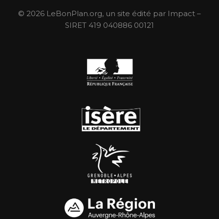
© 2026 LeBonPlan.org, un site édité par Impact –
SIRET 419 040886 00121