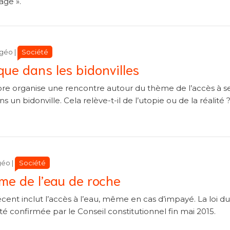
age ».
Catégories
Catégories
Société
lgéo
|
que dans les bidonvilles
enore organise une rencontre autour du thème de l’accès à s
 un bidonville. Cela relève-t-il de l’utopie ou de la réalité 
Catégories
Catégories
Société
géo
|
mme de l’eau de roche
ent inclut l’accès à l’eau, même en cas d’impayé. La loi du
 été confirmée par le Conseil constitutionnel fin mai 2015.