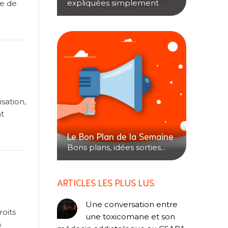
expliquées simplement
te de
sation,
nt
Le Bon Plan de la Semaine
Bons plans, idées sorties...
ARTICLES LES PLUS LUS
Une conversation entre
roits
une toxicomane et son
a