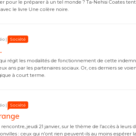
er pour le préparer à un tel monde ? Ta-Nehisi Coates ten
vec le livre Une colère noire.
Catégories
Catégories
Société
géo
|
…
ui régit les modalités de fonctionnement de cette indemni
ux ans par les partenaires sociaux. Or, ces derniers se voie
gique à court terme.
Catégories
Catégories
Société
géo
|
érange
encontre, jeudi 21 janvier, sur le thème de l’accès à leurs d
onvilles : ceux qui n’ont rien peuvent-ils au moins espérer l