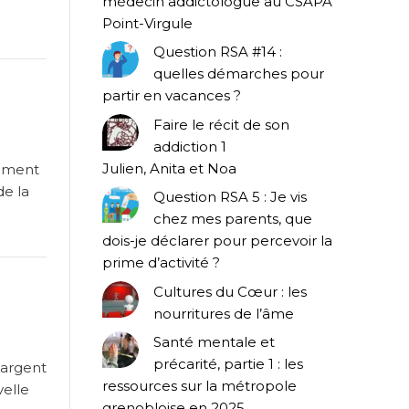
médecin addictologue au CSAPA
Point-Virgule
Question RSA #14 :
quelles démarches pour
partir en vacances ?
Faire le récit de son
addiction 1
Julien, Anita et Noa
gement
de la
Question RSA 5 : Je vis
chez mes parents, que
dois-je déclarer pour percevoir la
prime d’activité ?
Cultures du Cœur : les
nourritures de l’âme
Santé mentale et
précarité, partie 1 : les
’argent
ressources sur la métropole
velle
grenobloise en 2025