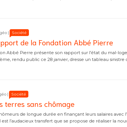
Catégories
Catégories
Société
lgéo
|
apport de la Fondation Abbé Pierre
on Abbé Pierre présente son rapport sur l’état du mal-lo
ème, rendu public ce 28 janvier, dresse un tableau sinistre 
Catégories
Catégories
Société
lgéo
|
es terres sans chômage
hômeurs de longue durée en finançant leurs salaires avec l
el est l’audacieux transfert que se propose de réaliser la nou