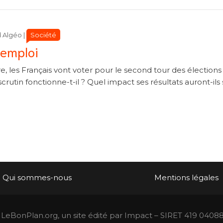
Catégories
Catégories
Société
d Algéo
|
’emploi
les Français vont voter pour le second tour des élections
utin fonctionne-t-il ? Quel impact ses résultats auront-ils 
Qui sommes-nous
Mentions légales
LeBonPlan.org, un site édité par Impact – SIRET 419 0408