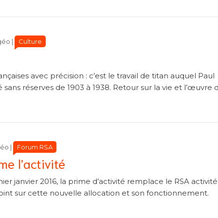
Catégories
Catégories
Culture
géo
|
nçaises avec précision : c’est le travail de titan auquel Paul
sans réserves de 1903 à 1938. Retour sur la vie et l’œuvre 
Catégories
Catégories
Forum RSA
géo
|
e l’activité
er janvier 2016, la prime d’activité remplace le RSA activité 
oint sur cette nouvelle allocation et son fonctionnement.