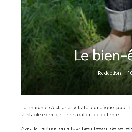
Le bien-
Rédaction
1
La marche, c’est une activité bénéfique pour l
véritable exercice de relaxation, de détente.
Avec la rentrée, on a tous bien besoin de se re