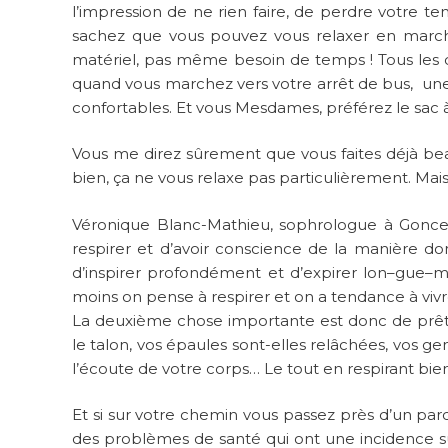
l’impression de ne rien faire, de perdre votre t
sachez que vous pouvez vous relaxer en marcha
matériel, pas même besoin de temps ! Tous les 
quand vous marchez vers votre arrêt de bus, un
confortables. Et vous Mesdames, préférez le sac à 
Vous me direz sûrement que vous faites déjà be
bien, ça ne vous relaxe pas particulièrement. Ma
Véronique Blanc-Mathieu, sophrologue à Goncel
respirer et d’avoir conscience de la manière do
d’inspirer profondément et d’expirer lon–gue–me
moins on pense à respirer et on a tendance à viv
La deuxième chose importante est donc de prêt
le talon, vos épaules sont-elles relâchées, vos gen
l’écoute de votre corps… Le tout en respirant bien
Et si sur votre chemin vous passez près d’un parc,
des problèmes de santé qui ont une incidence sur