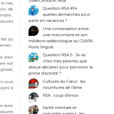
Julien, Anita et Noa
le cas,
Question RSA #14 :
soin de
quelles démarches pour
endre :
partir en vacances ?
ussures
Une conversation entre
une toxicomane et son
fait du
médecin addictologue au CSAPA
enser.
Point-Virgule
Question RSA 5 : Je vis
de bien
chez mes parents, que
ire est
dois-je déclarer pour percevoir la
goissé,
prime d’activité ?
Cultures du Cœur : les
ez-vous
nourritures de l’âme
soyez à
RSA : coup d’envoi
us avez
Santé mentale et
ussures
précarité, partie 1 : les