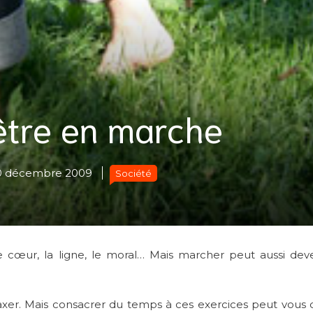
être en marche
0 décembre 2009
Société
e cœur, la ligne, le moral… Mais marcher peut aussi dev
laxer. Mais consacrer du temps à ces exercices peut vous