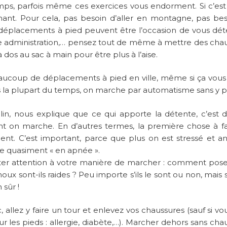
emps, parfois même ces exercices vous endorment. Si c’est 
nt. Pour cela, pas besoin d’aller en montagne, pas be
déplacements à pied peuvent être l’occasion de vous dét
e administration,… pensez tout de même à mettre des cha
dos au sac à main pour être plus à l’aise.
aucoup de déplacements à pied en ville, même si ça vous 
is la plupart du temps, on marche par automatisme sans y p
in, nous explique que ce qui apporte la détente, c’est 
nt on marche. En d’autres termes, la première chose à fa
nt. C’est important, parce que plus on est stressé et an
re quasiment « en apnée ».
er attention à votre manière de marcher : comment pos
oux sont-ils raides ? Peu importe s’ils le sont ou non, mais 
 sûr !
 allez y faire un tour et enlevez vos chaussures (sauf si vo
 les pieds : allergie, diabète,…). Marcher dehors sans cha