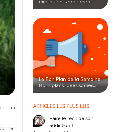
expliquées simplement
Le Bon Plan de la Semaine
Bons plans, idées sorties...
ARTICLES LES PLUS LUS
enir un
Faire le récit de son
addiction 1
 donner