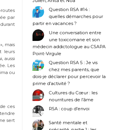
Julien, Anita et Noa
Question RSA #14 :
oroutes
quelles démarches pour
tée par
partir en vacances ?
 durant
Une conversation entre
une toxicomane et son
», mais
médecin addictologue au CSAPA
t leurs
Point-Virgule
i, aussi
Question RSA 5 : Je vis
ée. Les
chez mes parents, que
hima ou
dois-je déclarer pour percevoir la
prime d’activité ?
Cultures du Cœur : les
nourritures de l’âme
 de ces
RSA : coup d’envoi
ntendre
ne sert
Santé mentale et
précarité, partie 1 : les