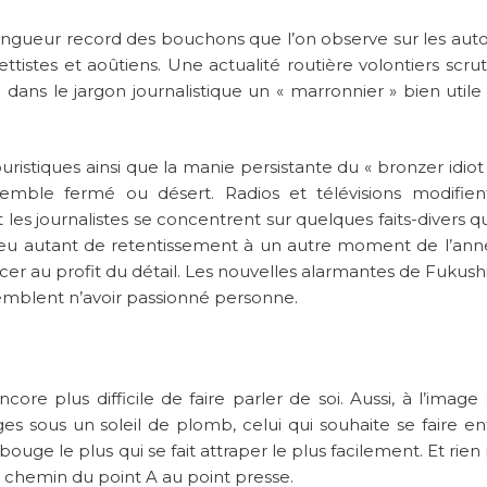
ongueur record des bouchons que l’on observe sur les aut
ettistes et aoûtiens. Une actualité routière volontiers scru
e dans le jargon journalistique un « marronnier » bien utile
ristiques ainsi que la manie persistante du « bronzer idiot 
 semble fermé ou désert. Radios et télévisions modifien
t les journalistes se concentrent sur quelques faits-divers qu
as eu autant de retentissement à un autre moment de l’ann
cer au profit du détail. Les nouvelles alarmantes de Fukus
emblent n’avoir passionné personne.
encore plus difficile de faire parler de soi. Aussi, à l’image
ges sous un soleil de plomb, celui qui souhaite se faire e
ouge le plus qui se fait attraper le plus facilement. Et rien 
t chemin du point A au point presse.