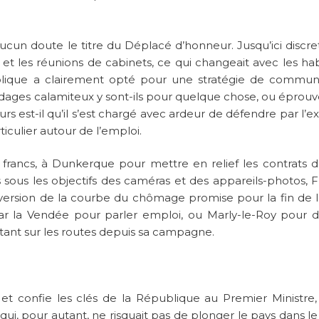
ucun doute le titre du Déplacé d’honneur. Jusqu’ici discret
es et les réunions de cabinets, ce qui changeait avec les ha
blique a clairement opté pour une stratégie de commun
ondages calamiteux y sont-ils pour quelque chose, ou éprouve-
urs est-il qu’il s’est chargé avec ardeur de défendre par l’
culier autour de l’emploi.
francs, à Dunkerque pour mettre en relief les contrats d’
 sous les objectifs des caméras et des appareils-photos, F
inversion de la courbe du chômage promise pour la fin de 
ar la Vendée pour parler emploi, ou Marly-le-Roy pour d
utant sur les routes depuis sa campagne.
 et confie les clés de la République au Premier Ministre,
qui, pour autant, ne risquait pas de plonger le pays dans le