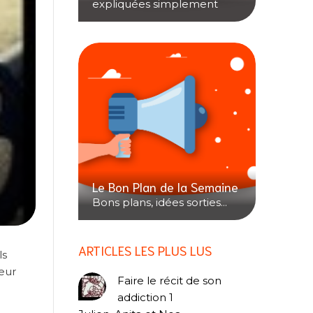
expliquées simplement
Le Bon Plan de la Semaine
Bons plans, idées sorties...
ARTICLES LES PLUS LUS
ls
heur
Faire le récit de son
addiction 1