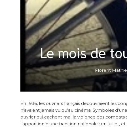
Le mois de to
Florent Mathi
En 1936, les ouvriers français découvraient les co
n’avaient jamais vu qu’au cinéma. Symboles d’une 
ouvrier qui cachent mal la violence des combats
l’apparition d’une tradition nationale : en juillet, 