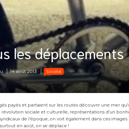
us les déplacements
eu
14 août 2013
Société
ngés payés et partaient sur les routes découvrir une mer qu’i
révolution sociale et culturelle, représentations d’un bon
 syndicaux de l’époque, on voit également dans ces images
et surtout en août, on se déplace !