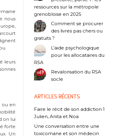
ressources sur la métropole
semaine
grenobloise en 2025
ue nous
Comment se procurer
Europe,
des livres pas chers ou
arcourt
gratuits ?
lignent
ou.
L’aide psychologique
pour les allocataires du
é leurs
RSA
rsonnes
Revalorisation du RSA
socle
ARTICLES RÉCENTS
n ou en
Faire le récit de son addiction 1
obilité
Julien, Anita et Noa
 on lui
Une conversation entre une
é forte
toxicomane et son médecin
aux. Un