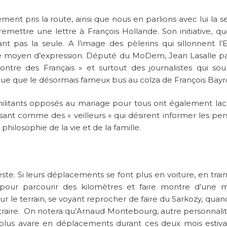
ent pris la route, ainsi que nous en parlions avec lui la 
remettre une lettre à François Hollande. Son initiative, q
nt pas la seule. A l’image des pèlerins qui sillonnent l’
e moyen d’expression. Député du MoDem, Jean Lasalle p
ontre des Français » et surtout des journalistes qui sou
ique que le désormais fameux bus au colza de François Bayr
itants opposés au mariage pour tous ont également lac
issant comme des « veilleurs » qui désirent informer les pe
 philosophie de la vie et de la famille.
ste. Si leurs déplacements se font plus en voiture, en trai
é pour parcourir des kilomètres et faire montre d’une m
r le terrain, se voyant reprocher de faire du Sarkozy, quand
traire. On notera qu’Arnaud Montebourg, autre personnalit
lus avare en déplacements durant ces deux mois estiv