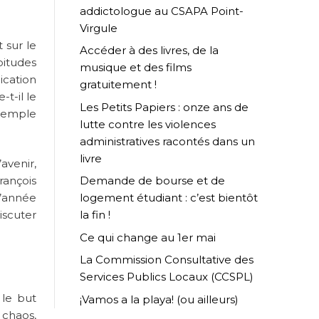
addictologue au CSAPA Point-
Virgule
 sur le
Accéder à des livres, de la
bitudes
musique et des films
ication
gratuitement !
t-il le
Les Petits Papiers : onze ans de
exemple
lutte contre les violences
administratives racontés dans un
livre
avenir,
rançois
Demande de bourse et de
l’année
logement étudiant : c’est bientôt
iscuter
la fin !
Ce qui change au 1er mai
La Commission Consultative des
Services Publics Locaux (CCSPL)
 le but
¡Vamos a la playa! (ou ailleurs)
 chaos,