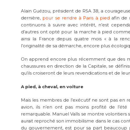
Alain Guézou, président de RSA 38, a courageusem
dernière,
pour se rendre à Paris à pied
afin de 
continuons à suivre avec intérêt, n’est cependa
d’autres ont opté pour la marche à pied comm
ainsi la France depuis quatre mois « à la renc
l’originalité de sa démarche, encore plus écolog
On apprend encore plus récemment que des mil
chaussures en direction de la Capitale, se défin
qu’ils croiseront de leurs revendications et de leur
A pied, à cheval, en voiture
Mais les membres de l’exécutif ne sont pas en re
avion, ils n’en ont pas moins profité de l’ét
remarquable. Manuel Valls se montre volontiers su
aurait reproché son immobilisme dans le cas con
du gouvernement, est pour sa part beaucoup p