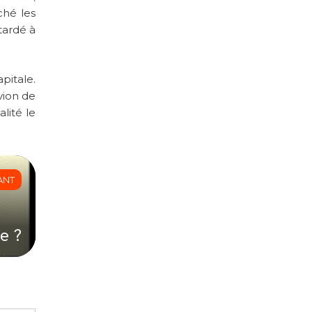
ché les
 tardé à
pitale.
vion de
lité le
ANT
e ?