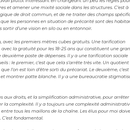
travail plutôt intéressant en changeant un peu les règles pou
res et amener une mixité sociale dans les structures. C’est à
logique de droit commun, et de ne traiter des champs spécif
ue les personnes en situation de précarité sont des habitan
ortir d’une vision en silo ou en entonnoir.
u, avec les premiers mètres cubes gratuits. Une tarification
, avec la gratuité pour les 18-25 ans qui constituent une gra
e deuxième poste de dépenses. Il y a une tarification sociale
ls : le premier, c’est que cela s’arrête très vite. Un quotient
ue l’on est loin d’être sorti du précariat. Le deuxième, c’est 
 et montrer patte blanche. Il y a une bureaucratie stigmati
cès aux droits, et la simplification administrative, pour arrêter
er la complexité. Il y a toujours une complexité administrative
n entre tous les maillons de la chaîne. Les élus pour moi doiv
s. C’est fondamental.