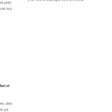
nse pas
ue oui,
ui-ci
vec des
ue ça