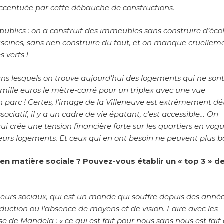
accentuée par cette débauche de constructions.
ublics : on a construit des immeubles sans construire d’écol
iscines, sans rien construire du tout, et on manque cruellem
s verts !
ans lesquels on trouve aujourd’hui des logements qui ne son
 mille euros le mètre-carré pour un triplex avec une vue
 parc ! Certes, l’image de la Villeneuve est extrêmement dé
sociatif, il y a un cadre de vie épatant, c’est accessible… On
e qui crée une tension financière forte sur les quartiers en vo
leurs logements. Et ceux qui en ont besoin ne peuvent plus 
s en matière sociale ? Pouvez-vous établir un « top 3 » d
acteurs sociaux, qui est un monde qui souffre depuis des année
 réduction ou l’absence de moyens et de vision. Faire avec les
de Mandela : « ce qui est fait pour nous sans nous est fait