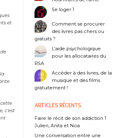
r
Se loger 1
iques
ts et
Comment se procurer
des livres pas chers ou
gratuits ?
L’aide psychologique
nde
pour les allocataires du
RSA
Accéder à des livres, de la
la
musique et des films
sante
gratuitement !
 cette
ARTICLES RÉCENTS
, c’est
ent
Faire le récit de son addiction 1
Julien, Anita et Noa
Une conversation entre une