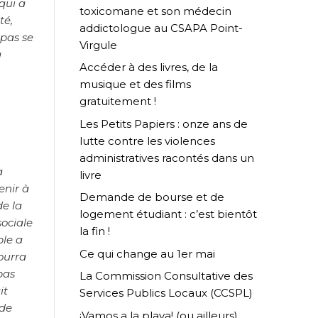
qui a
toxicomane et son médecin
té,
addictologue au CSAPA Point-
 pas se
Virgule
à
Accéder à des livres, de la
musique et des films
gratuitement !
Les Petits Papiers : onze ans de
lutte contre les violences
administratives racontés dans un
a
livre
venir à
Demande de bourse et de
de la
logement étudiant : c’est bientôt
sociale
la fin !
ble a
Ce qui change au 1er mai
ourra
pas
La Commission Consultative des
it
Services Publics Locaux (CCSPL)
 de
¡Vamos a la playa! (ou ailleurs)