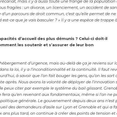
récariat, mais il y a aussi toute une frange de la population 
 fragiles : un divorce, un licenciement, un accident de san
che d’un parcours de droit commun, c’est qu’elle permet de ne
and est-ce que je vais basculer ? » Il y a une espèce de trappe 
acités d’accueil des plus démunis ? Celui-ci doit-il
mment les soutenir et s’assurer de leur bon
’hébergement d’urgence, mais au-delà de ça je reviens sur l
s la loi, il y a l’inconditionnalité et la continuité. Il faut re
rd’hui, à savoir que l’on fait bouger les gens, qu’on les sort 
ste après. Nous avons la volonté de déployer de l’innovation 
 Je peux citer par exemple le système du bail glissant. Greno
e le fera qu’en revenant aux fondamentaux, même si l’on ne p
de politique générale. Le gouvenement depuis deux ans n’est 
cueil des demandeurs d’asile sur Lyon et Grenoble et qui a fa
 ans plus tard, on continue à créer des points de tension et