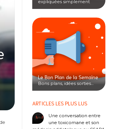
expliquées simplement
e
Le Bon Plan de la Semaine
Bons plans, idées sorties...
ARTICLES LES PLUS LUS
Une conversation entre
 de
une toxicomane et son