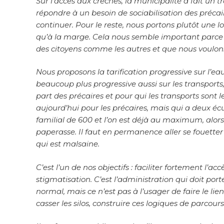
Sur l’accès aux crèches, la municipalité a fait un 
répondre à un besoin de sociabilisation des précai
continuer. Pour le reste, nous portons plutôt une 
qu’à la marge. Cela nous semble important parce q
des citoyens comme les autres et que nous voulons s
Nous proposons la tarification progressive sur l’ea
beaucoup plus progressive aussi sur les transports
part des précaires et pour qui les transports sont l
aujourd’hui pour les précaires, mais qui a deux écuei
familial de 600 et l’on est déjà au maximum, alors q
paperasse. Il faut en permanence aller se fouetter
qui est malsaine.
C’est l’un de nos objectifs : faciliter fortement l’ac
stigmatisation. C’est l’administration qui doit port
normal, mais ce n’est pas à l’usager de faire le lie
casser les silos, construire ces logiques de parcour