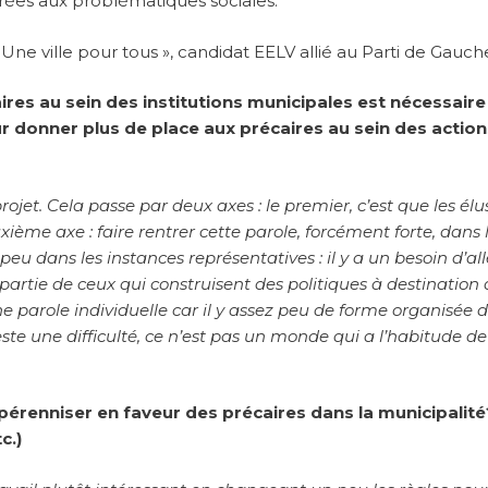
ées aux problématiques sociales.
« Une ville pour tous », candidat EELV allié au Parti de Gauch
res au sein des institutions municipales est nécessaire
r donner plus de place aux précaires au sein des action
ojet. Cela passe par deux axes : le premier, c’est que les élu
xième axe : faire rentrer cette parole, forcément forte, dans 
eu dans les instances représentatives : il y a un besoin d’all
 partie de ceux qui construisent des politiques à destination
ne parole individuelle car il y assez peu de forme organisée 
reste une difficulté, ce n’est pas un monde qui a l’habitude de
 pérenniser en faveur des précaires dans la municipalité
c.)