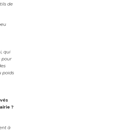
ils de
peu
i, qui
e pour
des
u poids
evés
irie ?
ent à