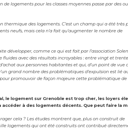
ion de logements pour les classes moyennes passe par des out
ion thermique des logements. C’est un champ qui a été très 
ents neufs, mais cela n’a fait qu’augmenter le nombre de
haite développer, comme ce qui est fait par l’association Solen
luides avec des résultats incroyables : entre vingt et trent
 d’achat aux personnes habitantes et qui, d’un point de vue 
squ’un grand nombre des problématiques d’expulsion est lié a
, pour promouvoir de façon majeure cette problématique de
l, le logement sur Grenoble est trop cher, les loyers él
à accéder à des logements décents. Que peut faire la ma
ourager cela ? Les études montrent que, plus on construit de
ille logements qui ont été construits ont contribué directem