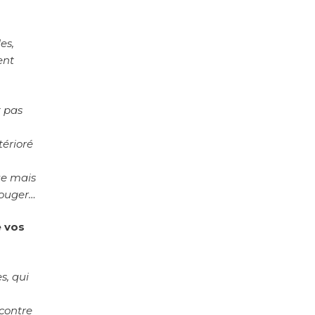
es,
ent
t pas
térioré
gue mais
bouger…
e vos
s, qui
 contre