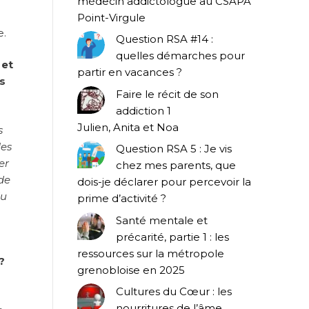
médecin addictologue au CSAPA
Point-Virgule
e.
Question RSA #14 :
quelles démarches pour
 et
partir en vacances ?
s
Faire le récit de son
addiction 1
Julien, Anita et Noa
s
les
Question RSA 5 : Je vis
er
chez mes parents, que
 de
dois-je déclarer pour percevoir la
du
prime d’activité ?
Santé mentale et
précarité, partie 1 : les
ressources sur la métropole
?
grenobloise en 2025
Cultures du Cœur : les
nourritures de l’âme