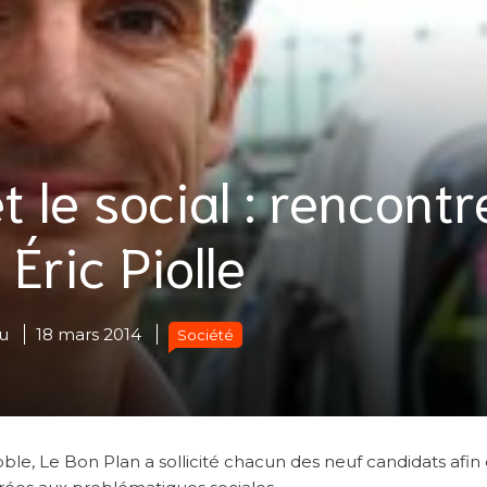
 le social : rencontr
Éric Piolle
u
18 mars 2014
Société
le, Le Bon Plan a sollicité chacun des neuf candidats afin