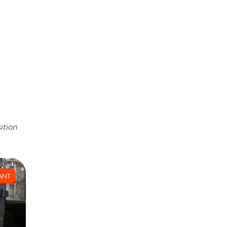
ition
ANT