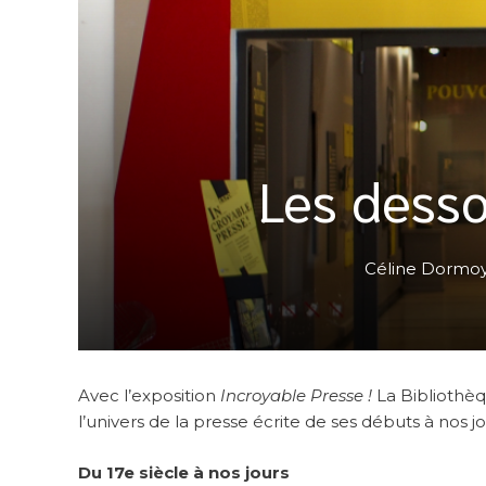
Les desso
Céline Dormo
Avec l’exposition
Incroyable Presse !
La Bibliothè
l’univers de la presse écrite de ses débuts à nos jo
Du 17e siècle à nos jours