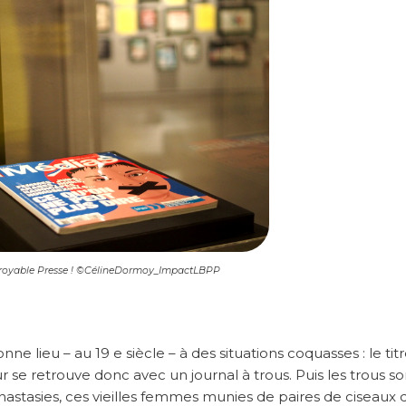
ncroyable Presse ! ©CélineDormoy_ImpactLBPP
nne lieu – au 19 e siècle – à des situations coquasses : le tit
se retrouve donc avec un journal à trous. Puis les trous so
nastasies, ces vieilles femmes munies de paires de ciseaux 