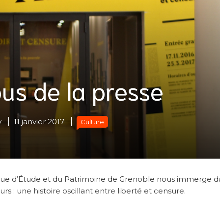
us de la presse
y
11 janvier 2017
Culture
que d’Étude et du Patrimoine de Grenoble nous immerge d
urs : une histoire oscillant entre liberté et censure.