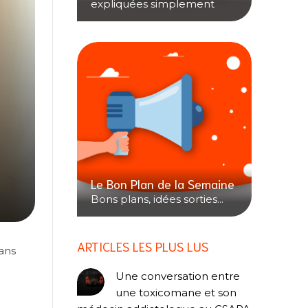
expliquées simplement
Le Bon Plan de la Semaine
Bons plans, idées sorties...
ARTICLES LES PLUS LUS
ans
Une conversation entre
une toxicomane et son