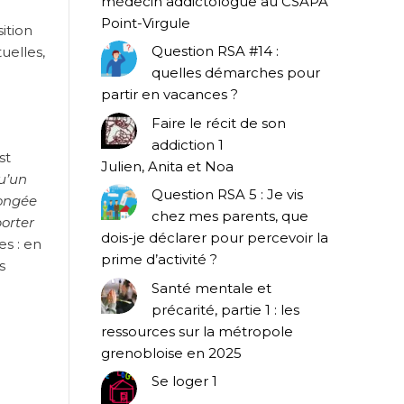
médecin addictologue au CSAPA
Point-Virgule
ition
Question RSA #14 :
uelles,
quelles démarches pour
partir en vacances ?
Faire le récit de son
addiction 1
st
Julien, Anita et Noa
u’un
Question RSA 5 : Je vis
longée
chez mes parents, que
porter
dois-je déclarer pour percevoir la
es : en
prime d’activité ?
s
Santé mentale et
précarité, partie 1 : les
ressources sur la métropole
grenobloise en 2025
Se loger 1