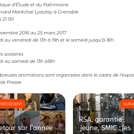
hèque d’Étude et du Patrimoine
levard Maréchal Lyautey à Grenoble
6 21 00
ovembre 2016 au 25 mars 2017
 au vendredi de 13h à 19h et le samedi jusqu’à 18h.
s scolaires
i au samedi de 13h à18h
reuses animations sont organisées dans le cadre de l’expos
ble Presse
.
PRÉCÉDENT
SUIV
RSA, garantie
etour sur l’année
jeune, SMIC : les