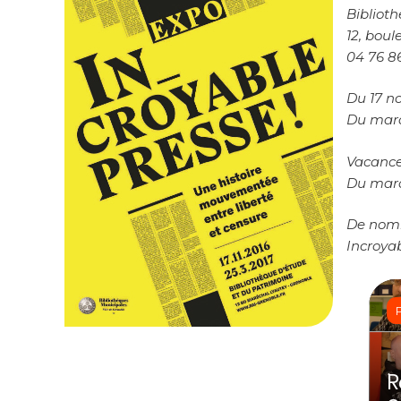
Bibliot
12, bou
04 76 8
Du 17 n
Du mardi
Vacance
Du mard
De nomb
Incroya
R