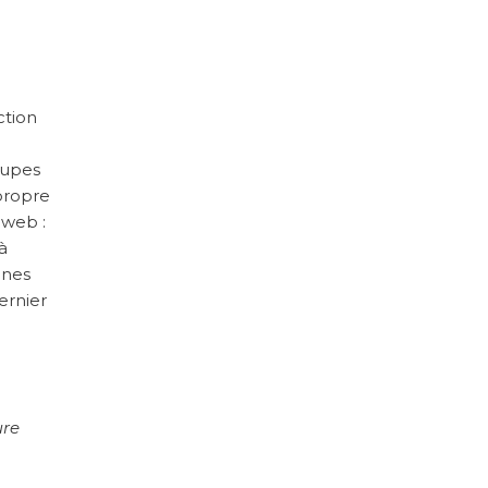
ction
oupes
 propre
 web :
à
ines
ernier
ure