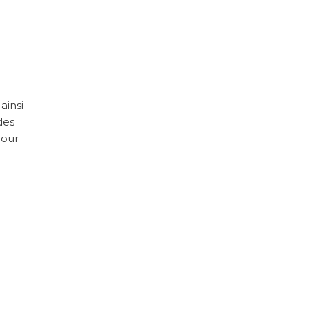
 ainsi
des
pour