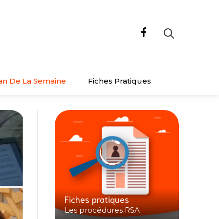
an De La Semaine
Fiches Pratiques
Fiches pratiques
Les procédures RSA