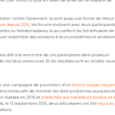
core, LBP rend compte en vidéo de la vie de cet espace de
utter contre l’isolement. Ils sont aussi une forme de retour
ook depuis 2015
, les forums évoluent avec leurs participants
elles ou hebdomadaires, ils accueillent les bénéficiaires de
rouver ensemble des solutions à leurs problèmes et améliore
t allé à la rencontre de ces participants dans plusieurs
de ces lieux-ressources. Et les résultats sont au rendez-vous 
ris une campagne de promotion d’un
service civique citoyen
rencontres afin de montrer les réels problèmes auxquels ils
é réalisée en 2016 et
présentée aux travailleurs sociaux et 
ela, le 13 septembre 2016, deux allocataires ont été
reçus au
itions.