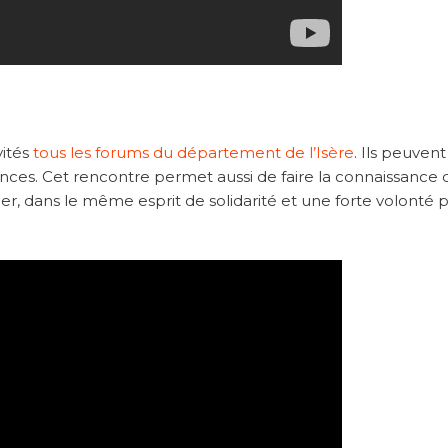
vités
tous les forums du département de l’Isère
. Ils peuvent
ces. Cet rencontre permet aussi de faire la connaissance 
uer, dans le même esprit de solidarité et une forte volonté 