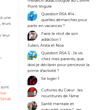
médecin addictologue au CSAPA
Point-Virgule
Question RSA #14 :
 à une
quelles démarches pour
, leurs
partir en vacances ?
Faire le récit de son
r leur
addiction 1
Julien, Anita et Noa
Question RSA 5 : Je vis
!
chez mes parents, que
dois-je déclarer pour percevoir la
prime d’activité ?
Se loger 1
.
 sont
Cultures du Cœur : les
élus
nourritures de l’âme
 Sénat
Santé mentale et
précarité, partie 1 : les