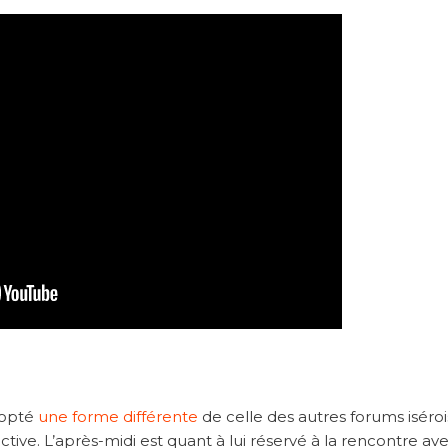
dopté
une forme différente
de celle des autres forums iséroi
tive. L’après-midi est quant à lui réservé à la rencontre av