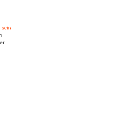
 sein
n
der