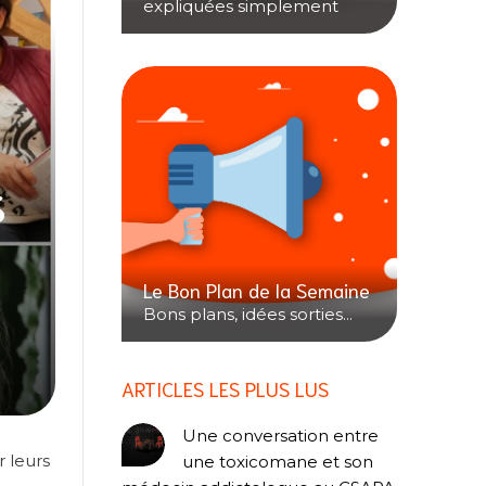
expliquées simplement
s
Le Bon Plan de la Semaine
Bons plans, idées sorties...
ARTICLES LES PLUS LUS
Une conversation entre
r leurs
une toxicomane et son