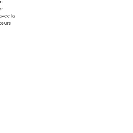
en
ar
avec la
teurs