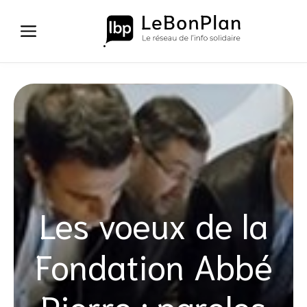
Aller
au
contenu
Les voeux de la
Fondation Abbé
Pierre : paroles