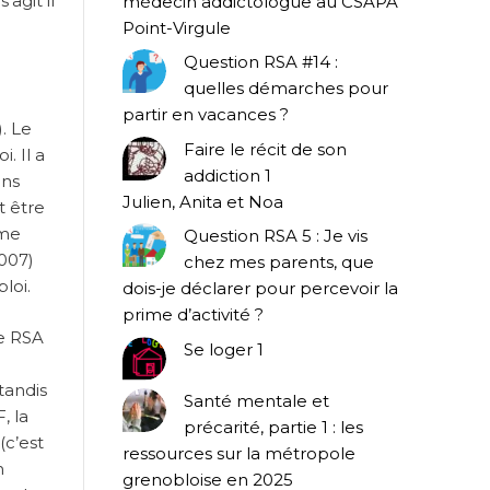
’agit il
médecin addictologue au CSAPA
Point-Virgule
Question RSA #14 :
quelles démarches pour
partir en vacances ?
. Le
Faire le récit de son
. Il a
addiction 1
ons
Julien, Anita et Noa
t être
ime
Question RSA 5 : Je vis
007)
chez mes parents, que
loi.
dois-je déclarer pour percevoir la
prime d’activité ?
Le RSA
Se loger 1
a
tandis
Santé mentale et
, la
précarité, partie 1 : les
(c’est
ressources sur la métropole
n
grenobloise en 2025