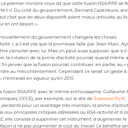
«
Le premier ministre nous dit que cette fusion RSA/PPE se f
rte t-il. Du coté du gouvernement, Bernard Cazeneuve, an
aut c’est que les deux dispositifs soient mieux articulés, qu’ils
ui en ont besoin.
».
le renouvellement du gouvernement changera les choses
vité », si il est vrai que la promesse faîte par Jean-Marc. Ayr
re s’envoler avec lui. Mais on peut aussi supposer que si il e
e, la création de la prime d’activité pourrait quand même a
in janvier que la fusion pourrait contribuer, en partie, au «
pondre au mécontentement. Cependant ce serait un geste à
, n’entrerait en vigueur qu’en 2015.
e la fusion RSA/PPE avec le même enthousiasme. Guillaume 
omiques, OFCE), par exemple, sur le site de
Sciences-Po.fr
,
 perdants pour un avantage très incertain, la prime d’activi
 aux principales critiques adressées au RSA-activité et à l
PE, elle consiste à supprimer cet instrument, à augmenter l
 façon à ne pas augmenter le coût du travail. Le bénéfice ser