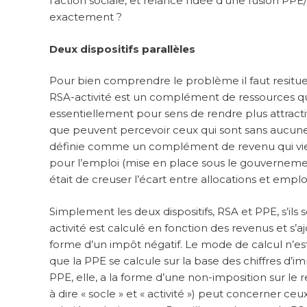
l’action sociale, et relance l’idée d’une fusion PPE/
exactement ?
Deux dispositifs parallèles
Pour bien comprendre le problème il faut resitue
RSA-activité est un complément de ressources qui v
essentiellement pour sens de rendre plus attractiv
que peuvent percevoir ceux qui sont sans aucune a
définie comme un complément de revenu qui vient 
pour l’emploi (mise en place sous le gouverneme
était de creuser l’écart entre allocations et emplo
Simplement les deux dispositifs, RSA et PPE, s’il
activité est calculé en fonction des revenus et s’a
forme d’un impôt négatif. Le mode de calcul n’est
que la PPE se calcule sur la base des chiffres d’i
PPE, elle, a la forme d’une non-imposition sur le re
à dire « socle » et « activité ») peut concerner ce