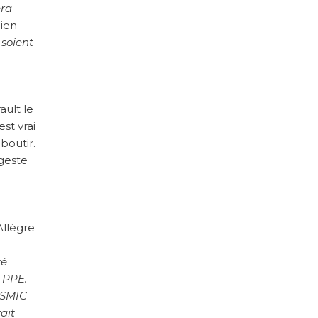
era
cien
 soient
ault le
st vrai
boutir.
 geste
Allègre
té
a PPE.
e SMIC
ait