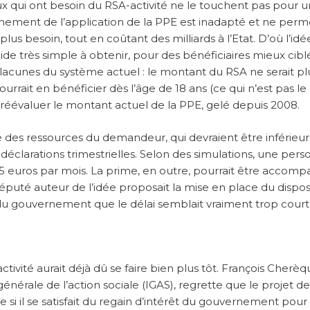
 ceux qui ont besoin du RSA-activité ne le touchent pas pour u
nement de l’application de la PPE est inadapté et ne perm
lus besoin, tout en coûtant des milliards à l’Etat. D’où l’idé
 aide très simple à obtenir, pour des bénéficiaires mieux cibl
 lacunes du système actuel : le montant du RSA ne serait pl
rait en bénéficier dès l’âge de 18 ans (ce qui n’est pas le
n, réévaluer le montant actuel de la PPE, gelé depuis 2008.
e des ressources du demandeur, qui devraient être inférieu
s déclarations trimestrielles. Selon des simulations, une per
15 euros par mois. La prime, en outre, pourrait être accom
puté auteur de l’idée proposait la mise en place du disposi
du gouvernement que le délai semblait vraiment trop court
ctivité aurait déjà dû se faire bien plus tôt. François Cherèq
nérale de l’action sociale (IGAS), regrette que le projet de
si il se satisfait du regain d’intérêt du gouvernement pour 