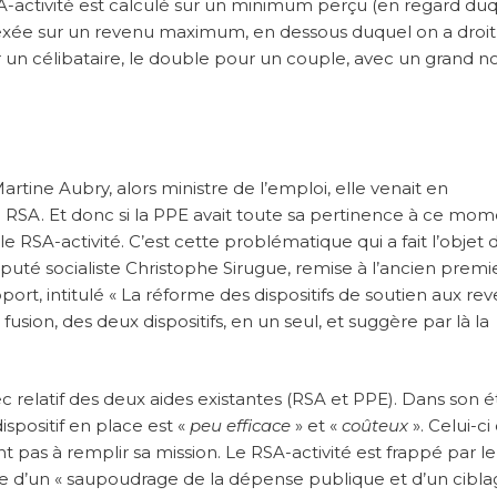
 RSA-activité est calculé sur un minimum perçu (en regard du
ndexée sur un revenu maximum, en dessous duquel on a droit
ur un célibataire, le double pour un couple, avec un grand 
tine Aubry, alors ministre de l’emploi, elle venait en
A. Et donc si la PPE avait toute sa pertinence à ce mome
e RSA-activité. C’est cette problématique qui a fait l’objet 
député socialiste Christophe Sirugue, remise à l’ancien premi
pport, intitulé « La réforme des dispositifs de soutien aux re
ion, des deux dispositifs, en un seul, et suggère par là la
c relatif des deux aides existantes (RSA et PPE). Dans son é
spositif en place est «
peu efficace
» et «
coûteux
». Celui-ci
nt pas à remplir sa mission. Le RSA-activité est frappé par le
fre d’un « saupoudrage de la dépense publique et d’un cibl