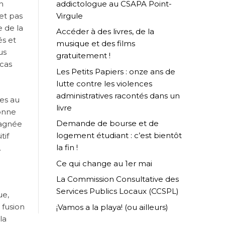
addictologue au CSAPA Point-
n
Virgule
et pas
e de la
Accéder à des livres, de la
és et
musique et des films
us
gratuitement !
 cas
Les Petits Papiers : onze ans de
lutte contre les violences
administratives racontés dans un
res au
livre
sonne
Demande de bourse et de
pagnée
logement étudiant : c’est bientôt
tif
la fin !
.
Ce qui change au 1er mai
La Commission Consultative des
Services Publics Locaux (CCSPL)
ue,
 fusion
¡Vamos a la playa! (ou ailleurs)
la