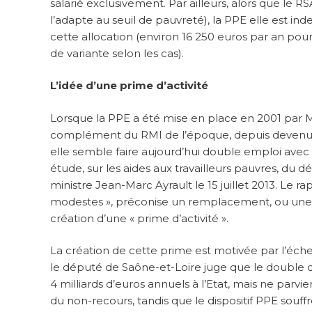
salarié exclusivement. Par ailleurs, alors que le
l’adapte au seuil de pauvreté), la PPE elle est i
cette allocation (environ 16 250 euros par an po
de variante selon les cas).
L’idée d’une prime d’activité
Lorsque la PPE a été mise en place en 2001 par Mar
complément du RMI de l’époque, depuis devenu RS
elle semble faire aujourd’hui double emploi avec l
étude, sur les aides aux travailleurs pauvres, du 
ministre Jean-Marc Ayrault le 15 juillet 2013. Le ra
modestes », préconise un remplacement, ou une fus
création d’une « prime d’activité ».
La création de cette prime est motivée par l’éche
le député de Saône-et-Loire juge que le double di
4 milliards d’euros annuels à l’Etat, mais ne parvie
du non-recours, tandis que le dispositif PPE souf