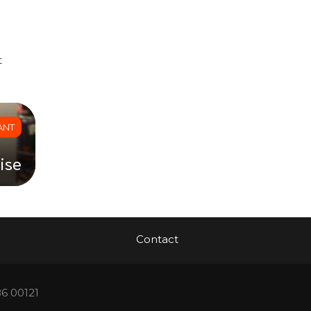
t
ANT
ise
Contact
86 00121