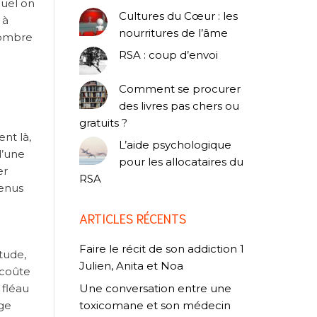
quel on
Cultures du Cœur : les
 à
nourritures de l’âme
nombre
RSA : coup d’envoi
Comment se procurer
des livres pas chers ou
gratuits ?
nt là,
L’aide psychologique
d’une
pour les allocataires du
er
RSA
venus
ARTICLES RÉCENTS
Faire le récit de son addiction 1
tude,
Julien, Anita et Noa
 coûte
Une conversation entre une
 fléau
toxicomane et son médecin
age