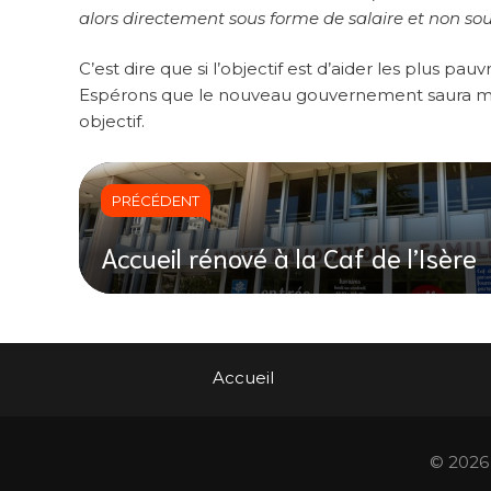
alors directement sous forme de salaire et non so
C’est dire que si l’objectif est d’aider les plus pa
Espérons que le nouveau gouvernement saura met
objectif.
PRÉCÉDENT
Accueil rénové à la Caf de l’Isère
Accueil
© 2026 