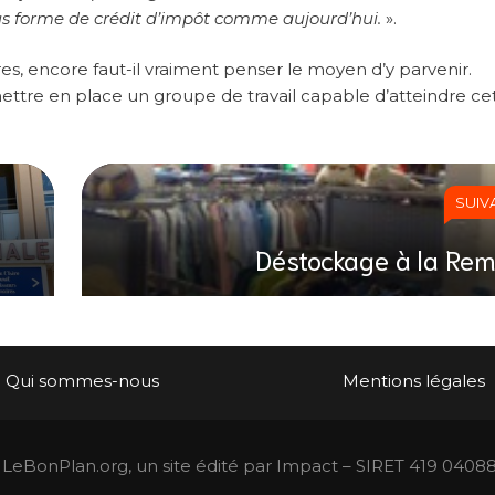
us forme de crédit d’impôt comme aujourd’hui.
».
uvres, encore faut-il vraiment penser le moyen d’y parvenir.
tre en place un groupe de travail capable d’atteindre ce
SUIV
Déstockage à la Rem
Qui sommes-nous
Mentions légales
LeBonPlan.org, un site édité par Impact – SIRET 419 0408