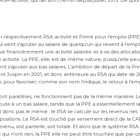
RSA-activité, qui fait son chemin depuis juillet 2013. De quoi s
r respectivement RSA-activité et Prime pour l’emploi (PPE)
ient s’ajouter au salaire de quelqu’un qui revient à l’emploi
e financièrement une activité salariée vis à vis des allocati
ctivité. La PPE, elle, est de même nature, puisqu’elle peu
s’ajouter aux bas salaires. L’ambition de départ de la Pr
nt Jospin en 2001, et donc antérieure au RSA qui date de 2
i, pour favoriser, comme son nom l’indique, le retour à l’emp
s sont parallèles, ne fonctionnent pas de la même manière. 
joute à un bas salaire, tandis que la PPE a essentiellement l
 donc pas le même : le RSA se calcule sur les revenus net, 
mpositions. Le RSA est touché par versement direct de la CAF
venu, soit partielle, soit totale. Et alors que le système RSA 
ux qui n’ont rien, la PPE elle ne peut être touchée que par u