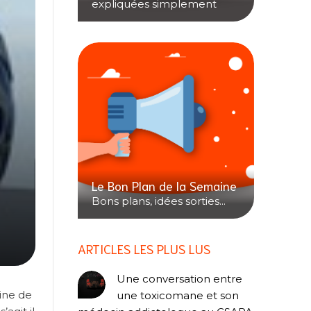
expliquées simplement
Le Bon Plan de la Semaine
Bons plans, idées sorties...
ARTICLES LES PLUS LUS
Une conversation entre
aine de
une toxicomane et son