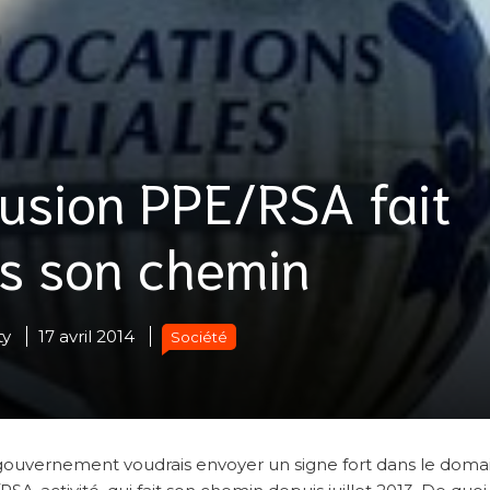
fusion PPE/RSA fait
rs son chemin
ty
17 avril 2014
Société
 le gouvernement voudrais envoyer un signe fort dans le dom