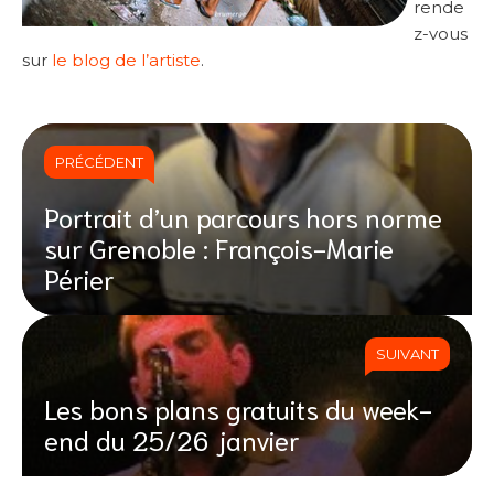
rende
z-vous
sur
le blog de l’artiste
.
PRÉCÉDENT
Portrait d’un parcours hors norme
sur Grenoble : François-Marie
Périer
SUIVANT
Les bons plans gratuits du week-
end du 25/26 janvier