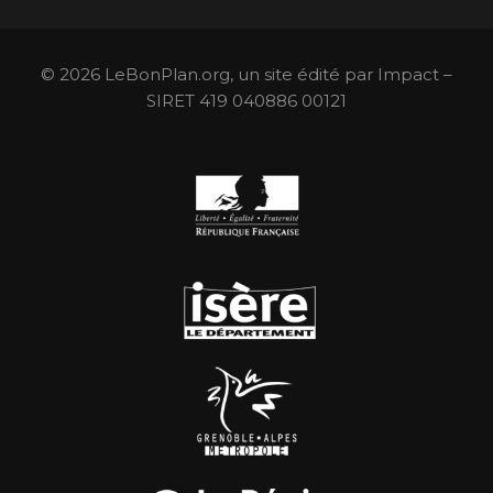
© 2026 LeBonPlan.org, un site édité par Impact –
SIRET 419 040886 00121