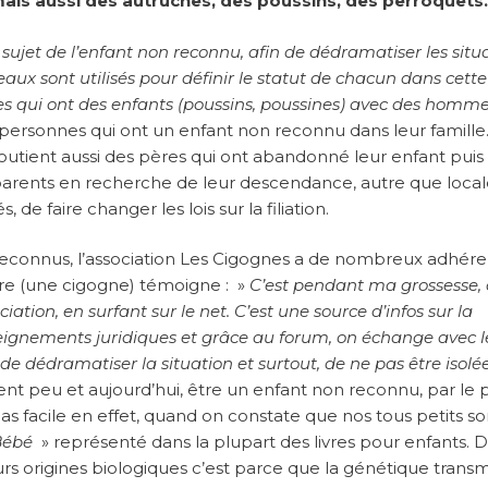
mais aussi des autruches, des poussins, des perroquets
 sujet de l’enfant non reconnu, afin de dédramatiser les situ
eaux sont utilisés pour définir le statut de chacun dans cette
s qui ont des enfants (poussins, poussines) avec des homme
es personnes qui ont un enfant non reconnu dans leur famille
soutient aussi des pères qui ont abandonné leur enfant puis
-parents en recherche de leur descendance, autre que local
de faire changer les lois sur la filiation.
econnus, l’association Les Cigognes a de nombreux adhére
ère (une cigogne) témoigne : »
C’est pendant ma grossesse,
ciation, en surfant sur le net. C’est une source d’infos sur la
seignements juridiques et grâce au forum, on échange avec l
 de dédramatiser la situation et surtout, de ne pas être isolé
uent peu et aujourd’hui, être un enfant non reconnu, par le 
as facile en effet, quand on constate que nos tous petits so
Bébé
» représenté dans la plupart des livres pour enfants. 
eurs origines biologiques c’est parce que la génétique trans