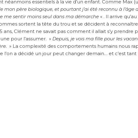
ont néanmoins essentiels à la vie d’un enfant. Comme Max (
de mon père biologique, et pourtant j’ai été reconnu à l’âge 
 de me sentir moins seul dans ma démarche
« . Il arrive qu’a
ommes sortent la tête du trou et se décident à reconnaître
 a 5 ans, Clément ne savait pas comment il allait s’y prendre 
p jeune pour l’assumer. »
Depuis, je vois ma fille pour les vaca
re.
» La complexité des comportements humains nous rap
e l’on a décidé un jour peut changer demain… et c’est tant