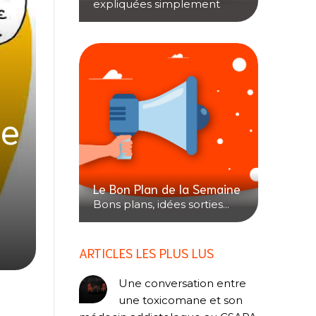
expliquées simplement
le
Le Bon Plan de la Semaine
Bons plans, idées sorties...
ARTICLES LES PLUS LUS
Une conversation entre
une toxicomane et son