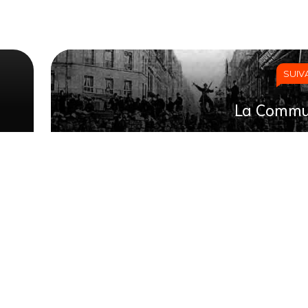
SUIV
La Comm