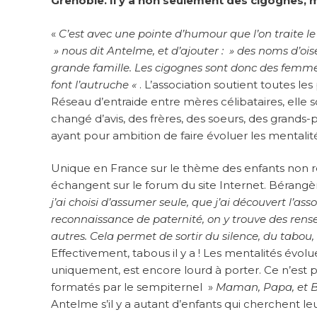
Grenoble. Il y a non seulement des cigognes, 
«
C’est avec une pointe d’humour que l’on traite le
» nous dit Antelme, et d’ajouter : » des noms d’ois
grande famille. Les cigognes sont donc des femme
font l’autruche «
. L’association soutient toutes l
Réseau d’entraide entre mères célibataires, elle 
changé d’avis, des frères, des soeurs, des grands
ayant pour ambition de faire évoluer les mentalités, 
Unique en France sur le thème des enfants non r
échangent sur le forum du site Internet. Bérang
j’ai choisi d’assumer seule, que j’ai découvert l’asso
reconnaissance de paternité, on y trouve des ren
autres. Cela permet de sortir du silence, du tabou,
Effectivement, tabous il y a ! Les mentalités évol
uniquement, est encore lourd à porter. Ce n’est p
formatés par le sempiternel »
Maman, Papa, et 
Antelme s’il y a autant d’enfants qui cherchent l