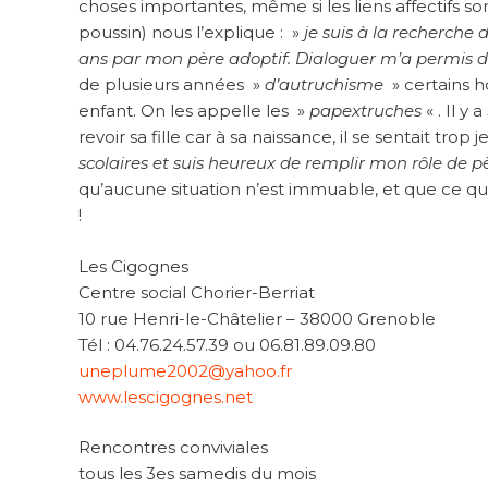
choses importantes, même si les liens affectifs s
poussin) nous l’explique : »
je suis à la recherche 
ans par mon père adoptif. Dialoguer m’a permis
de plusieurs années »
d’autruchisme
» certains h
enfant. On les appelle les »
papextruches
« . Il y
revoir sa fille car à sa naissance, il se sentait tro
scolaires et suis heureux de remplir mon rôle de pè
qu’aucune situation n’est immuable, et que ce qu
!
Les Cigognes
Centre social Chorier-Berriat
10 rue Henri-le-Châtelier – 38000 Grenoble
Tél : 04.76.24.57.39 ou 06.81.89.09.80
uneplume2002@yahoo.fr
www.lescigognes.net
Rencontres conviviales
tous les 3es samedis du mois