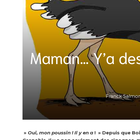
Maman… Y’a des
Franck Salmo
»
Oui, mon poussin ! Il y en a
! » Depuis que Bo