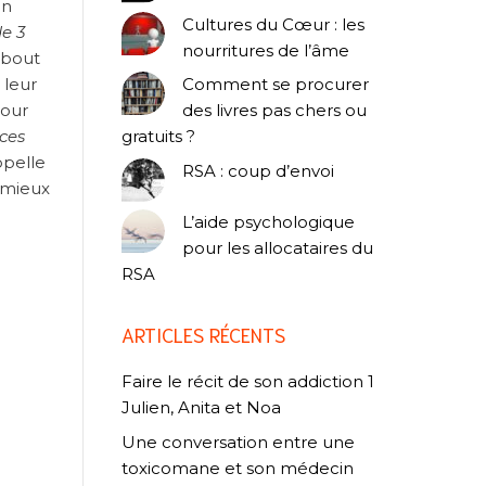
un
Cultures du Cœur : les
de 3
nourritures de l’âme
u bout
 leur
Comment se procurer
pour
des livres pas chers ou
nces
gratuits ?
pelle
RSA : coup d’envoi
 mieux
L’aide psychologique
pour les allocataires du
RSA
ARTICLES RÉCENTS
Faire le récit de son addiction 1
Julien, Anita et Noa
Une conversation entre une
toxicomane et son médecin