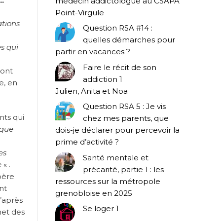
…
médecin addictologue au CSAPA
Point-Virgule
ations
Question RSA #14 :
quelles démarches pour
s qui
partir en vacances ?
.
Faire le récit de son
 ont
addiction 1
e, en
Julien, Anita et Noa
Question RSA 5 : Je vis
nts qui
chez mes parents, que
 que
dois-je déclarer pour percevoir la
prime d’activité ?
es
Santé mentale et
e
« .
précarité, partie 1 : les
père
ressources sur la métropole
nt
grenobloise en 2025
D’après
Se loger 1
met des