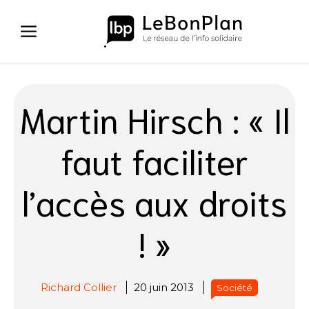
Aller
au
contenu
Martin Hirsch : « Il
faut faciliter
l’accès aux droits
! »
Richard Collier
20 juin 2013
Société