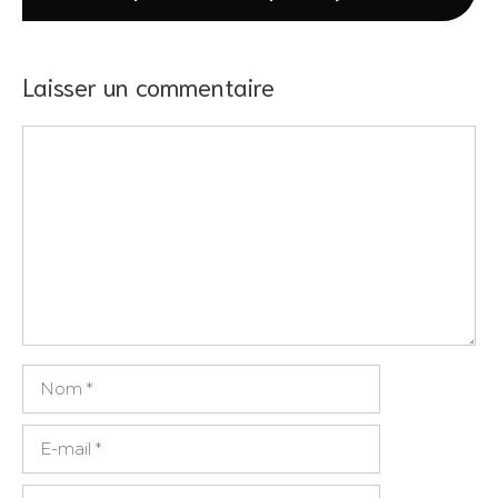
Laisser un commentaire
Commentaire
Nom
E-
mail
Site