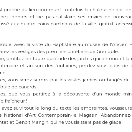
st proche du lieu commun ! Toutefois la chaleur ne doit e
nez dehors et ne pas satisfaire ses envies de nouveau
sé aux quatre coins cardinaux de la ville, gratuit, access
s…
noble, avec la visite du Baptistère au musée de l’Ancien 
rirez les vestiges des premiers chrétiens de Grenoble.
e, profitez en toute quiétude des jardins qui entourent la
centenaire et au son des fontaines, perdez-vous dans de
nd.
les, vous serez surpris par les vastes jardins ombragés d
foule de canards.
Cuves, que vous partirez à la découverte d’un monde min
 fraîcheur !
s avez suivi tout le long du texte les empreintes, voussaure
e National d’Art Contemporain-le Magasin. Abandonnez
ntet et Benoit Mangin, qui ne vouslaissera pas de glace !