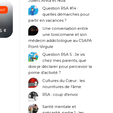
Julien, Anita et Noa
Question RSA #14 :
ANT
quelles démarches pour
partir en vacances ?
s «
Une conversation entre
une toxicomane et son
médecin addictologue au CSAPA
Point-Virgule
Question RSA 5 : Je vis
chez mes parents, que
dois-je déclarer pour percevoir la
prime d’activité ?
Cultures du Cœur : les
nourritures de l’âme
RSA : coup d’envoi
Santé mentale et
précarité, partie 1 : les