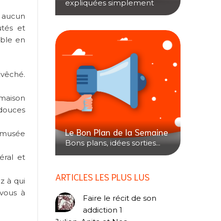
expliquées simplement
n aucun
tés et
ible en
Evêché.
 maison
 douces
Le Bon Plan de la Semaine
u musée
Bons plans, idées sorties...
éral et
ARTICLES LES PLUS LUS
z à qui
-vous à
Faire le récit de son
addiction 1