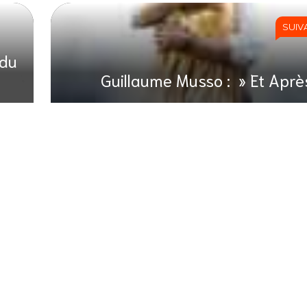
SUIV
 du
Guillaume Musso : » Et Aprè