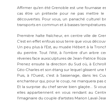
Affirmer qu’en été Grenoble est une fournaise e
cas être un prétexte pour ne pas mettre le 
découvertes. Pour vous, un panaché culturel bras
transports en commun et à basses température
Première halte fraîcheur, en centre ville de Gre
C’est en effet enfouis sous terre que vous découv
Un peu plus à l’Est, au musée Hébert à la Tronch
du peintre. Tout l’été, à l’ombre d’un arbre 
rêveries face auxsculptures de Jean-Patrice Roza
Prenez ensuite la direction du Sud où, à Echirol
Géo-Charles et son étang sur lequel glissent une 
Puis, à l’Ouest, c’est à Sassenage, dans les 
enchanteur qui, pour le coup, ne manquera pas de
Et la surprise du chef servie bien glaçée… Si vou
elles appartiennent en vous rendant au Centr
l’imaginaire du couple d’artistes Marion Laval-Jea