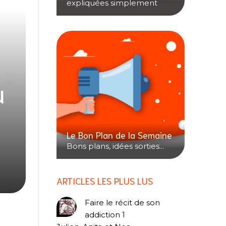
expliquées simplement
u
Le Bon Plan de la Semaine
Bons plans, idées sorties...
ARTICLES LES PLUS LUS
Faire le récit de son
addiction 1