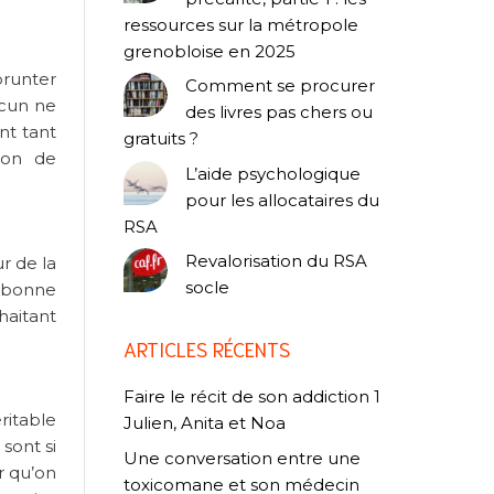
ressources sur la métropole
grenobloise en 2025
prunter
Comment se procurer
acun ne
des livres pas chers ou
nt tant
gratuits ?
tion de
L’aide psychologique
pour les allocataires du
RSA
Revalorisation du RSA
r de la
socle
a bonne
haitant
ARTICLES RÉCENTS
Faire le récit de son addiction 1
ritable
Julien, Anita et Noa
sont si
Une conversation entre une
r qu’on
toxicomane et son médecin