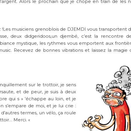
argent. Alors le prochain que je chope en train de les n
z !Les musiciens grenoblois de DJEMDI vous transportent 
asse, deux didgeridoos,un djembé, c’est la rencontre 
ambiance mystique, les rythmes vous emportent aux frontiè
 music. Recevez de bonnes vibrations et laissez la magie 
quillement sur le trottoir, je sens
rsaute, et de peur, je suis à deux
re qui s » ‘échappe au loin, et je
on s’empare de moi, et je lui crie :
n d’autres termes, un vélo, ça roule
ttoir… Merci. «