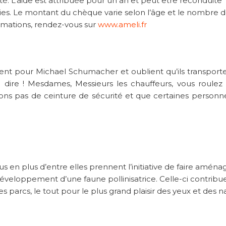
. L’aide est attribuée pour un an et peut être reconduite
ies. Le montant du chèque varie selon l’âge et le nombre 
rmations, rendez-vous sur
www.ameli.fr
ent pour Michael Schumacher et oublient qu’ils transport
e dire ! Mesdames, Messieurs les chauffeurs, vous roulez 
ons pas de ceinture de sécurité et que certaines personn
 en plus d’entre elles prennent l’initiative de faire aména
développement d’une faune pollinisatrice. Celle-ci contribue
les parcs, le tout pour le plus grand plaisir des yeux et des n