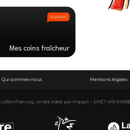
SUIVANT
Mes coins fraîcheur
Qui sommes-nous
Mentions légales
LeBonPlan.org, un site édité par Impact – SIRET 419 0408