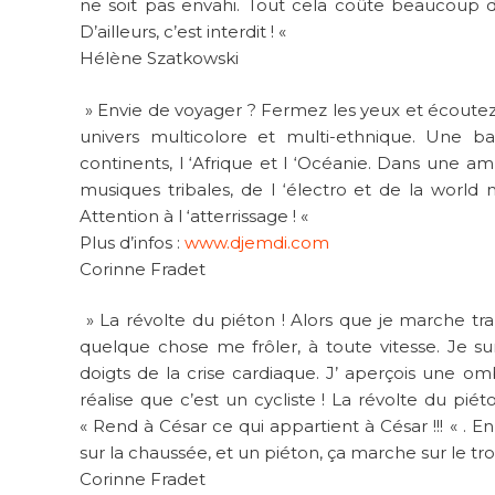
ne soit pas envahi. Tout cela coûte beaucoup d’
D’ailleurs, c’est interdit ! «
Hélène Szatkowski
» Envie de voyager ? Fermez les yeux et écoute
univers multicolore et multi-ethnique. Une b
continents, l ‘Afrique et l ‘Océanie. Dans une 
musiques tribales, de l ‘électro et de la world
Attention à l ‘atterrissage ! «
Plus d’infos :
www.djemdi.com
Corinne Fradet
» La révolte du piéton ! Alors que je marche tran
quelque chose me frôler, à toute vitesse. Je su
doigts de la crise cardiaque. J’ aperçois une omb
réalise que c’est un cycliste ! La révolte du piét
« Rend à César ce qui appartient à César !!! « . E
sur la chaussée, et un piéton, ça marche sur le tro
Corinne Fradet