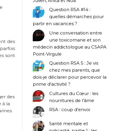
Julien, Anita et Noa
de
Question RSA #14 :
quelles démarches pour
partir en vacances ?
Une conversation entre
une toxicomane et son
ent des
médecin addictologue au CSAPA
parfois
Point-Virgule
es sont
Question RSA 5 : Je vis
chez mes parents, que
dois-je déclarer pour percevoir la
prime d’activité ?
Cultures du Cœur : les
ger des
nourritures de l’âme
 à la
RSA : coup d’envoi
arines.
Santé mentale et
précarité, partie 1 : les