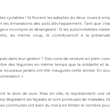
stes cyclables ! Ils forcent les adeptes du deux roues à em
ute et les émanations des pots d’échappement. Tant que ch
ageur incompris et dérangeant ! Si les automobilistes insiste
n vélo, du même coup, ils contribueront à la préserva
iqués dans leur gestion ? Des coins de verdure en plein coeu
 croître des légumes en même temps que la solidarité et l
de nouveaux jardins ont été inaugurés cette année. En sou
lomération. «
le droit de vivre. Mais en ville, ils représentent une vé
es) dégradent les façades et sont porteuses de maladies. Ils 
 Les communes ont bien du mal à en limiter le nombre pou