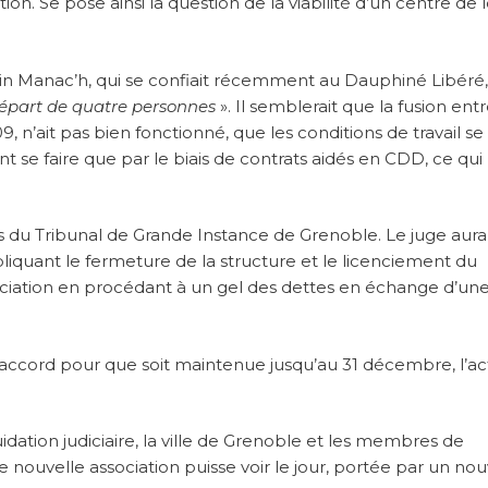
ion. Se pose ainsi la question de la viabilité d’un centre de lo
 Alain Manac’h, qui se confiait récemment au Dauphiné Libéré,
départ de quatre personnes
». Il semblerait que la fusion entr
9, n’ait pas bien fonctionné, que les conditions de travail se
se faire que par le biais de contrats aidés en CDD, ce qui
 du Tribunal de Grande Instance de Grenoble. Le juge aura
impliquant le fermeture de la structure et le licenciement du
ssociation en procédant à un gel des dettes en échange d’un
 d’accord pour que soit maintenue jusqu’au 31 décembre, l’act
dation judiciaire, la ville de Grenoble et les membres de
e nouvelle association puisse voir le jour, portée par un no