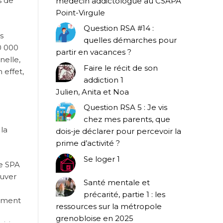
s de
médecin addictologue au CSAPA
Point-Virgule
Question RSA #14 :
s
quelles démarches pour
60 000
partir en vacances ?
nelle,
Faire le récit de son
 effet,
addiction 1
Julien, Anita et Noa
Question RSA 5 : Je vis
chez mes parents, que
la
dois-je déclarer pour percevoir la
prime d’activité ?
Se loger 1
re SPA
ouver
Santé mentale et
précarité, partie 1 : les
emment
ressources sur la métropole
grenobloise en 2025