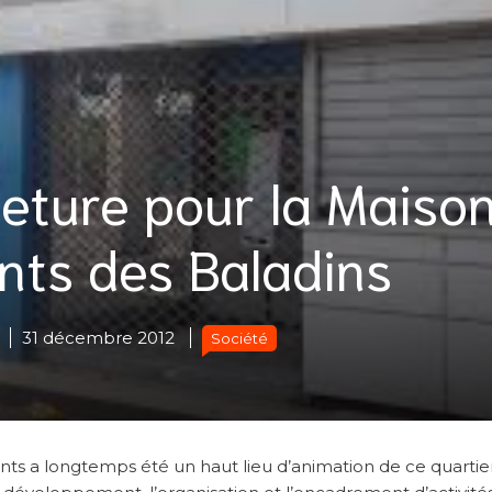
eture pour la Maiso
nts des Baladins
31 décembre 2012
Société
éants a longtemps été un haut lieu d’animation de ce quartie