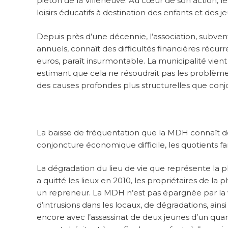
piéton de la Villeneuve. Au cœur de son action, l
loisirs éducatifs à destination des enfants et des j
Depuis près d’une décennie, l’association, subve
annuels, connaît des difficultés financières récurr
euros, paraît insurmontable. La municipalité vie
estimant que cela ne résoudrait pas les problèmes
des causes profondes plus structurelles que conjo
La baisse de fréquentation que la MDH connaît de
conjoncture économique difficile, les quotients fa
La dégradation du lieu de vie que représente la p
a quitté les lieux en 2010, les propriétaires de la
un repreneur. La MDH n’est pas épargnée par la v
d’intrusions dans les locaux, de dégradations, ai
encore avec l’assassinat de deux jeunes d’un quarti