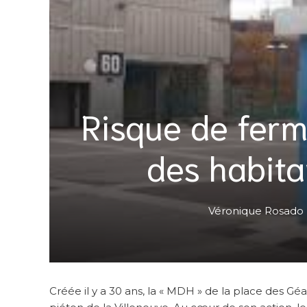
Risque de ferm
des habita
Véronique Rosado
Créée il y a 30 ans, la « MDH » de la place des G