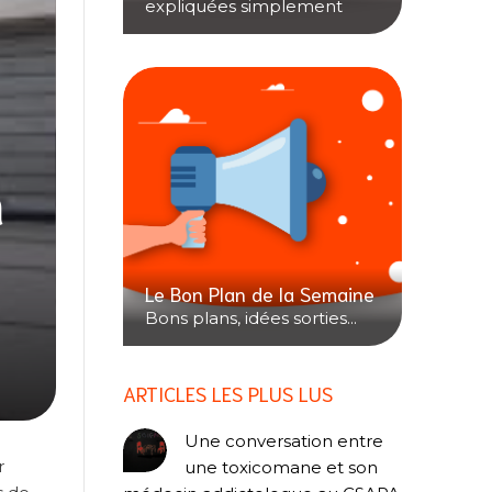
expliquées simplement
n
Le Bon Plan de la Semaine
Bons plans, idées sorties...
ARTICLES LES PLUS LUS
Une conversation entre
r
une toxicomane et son