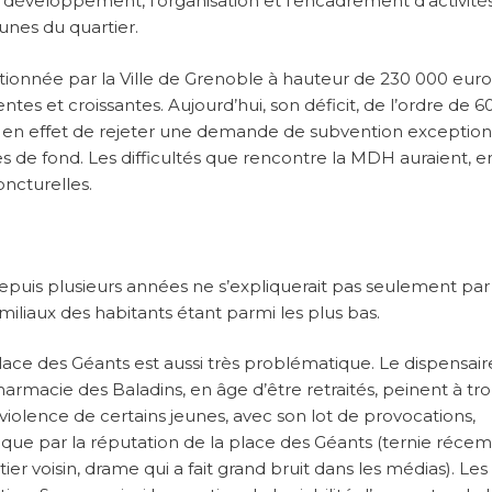
e développement, l’organisation et l’encadrement d’activité
eunes du quartier.
ntionnée par la Ville de Grenoble à hauteur de 230 000 euro
entes et croissantes. Aujourd’hui, son déficit, de l’ordre de 
nt en effet de rejeter une demande de subvention exception
 de fond. Les difficultés que rencontre la MDH auraient, en
ncturelles.
puis plusieurs années ne s’expliquerait pas seulement par 
miliaux des habitants étant parmi les plus bas.
lace des Géants est aussi très problématique. Le dispensai
 pharmacie des Baladins, en âge d’être retraités, peinent à tr
iolence de certains jeunes, avec son lot de provocations,
nsi que par la réputation de la place des Géants (ternie réc
er voisin, drame qui a fait grand bruit dans les médias). Les