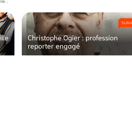
vre…
SUIV
ille
Christophe Ogier : profession
reporter engagé