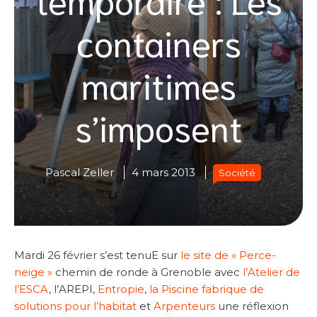
containers
maritimes
s’imposent
Pascal Zeller
4 mars 2013
Société
Mardi 26 février s’est tenuE sur
le site de « Perce-
neige »
chemin de ronde à Grenoble avec
l’Atelier de
l’ESCA
, l’AREPI,
Entropie
,
la Piscine fabrique de
solutions pour l’habitat
et
Arpenteurs
une réflexion