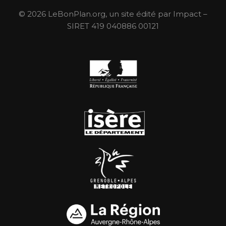
© 2026 LeBonPlan.org, un site édité par Impact –
SIRET 419 040886 00121