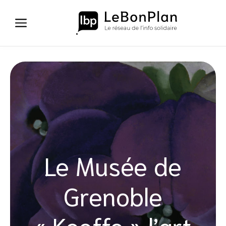
Aller
au
contenu
Le Musée de
Grenoble
« Keeffe » l’art