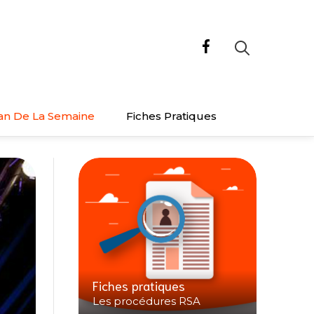
an De La Semaine
Fiches Pratiques
Fiches pratiques
Les procédures RSA