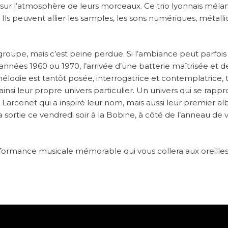
é sur l’atmosphère de leurs morceaux. Ce trio lyonnais méla
. Ils peuvent allier les samples, les sons numériques, métalli
 groupe, mais c’est peine perdue. Si l’ambiance peut parfois
 années 1960 ou 1970, l’arrivée d’une batterie maîtrisée et d
lodie est tantôt posée, interrogatrice et contemplatrice, 
ainsi leur propre univers particulier. Un univers qui se rapp
arcenet qui a inspiré leur nom, mais aussi leur premier a
 sortie ce vendredi soir à la Bobine, à côté de l’anneau de v
erformance musicale mémorable qui vous collera aux oreille