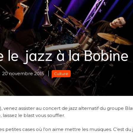
e le jazz à la Bobine
20 novembre 2015
Culture
venez assister au concert de jazz alternatif du groupe Blas
issez le blast vous souffler.
es petites cases où l’on aime mettre les musiques. C’est du j