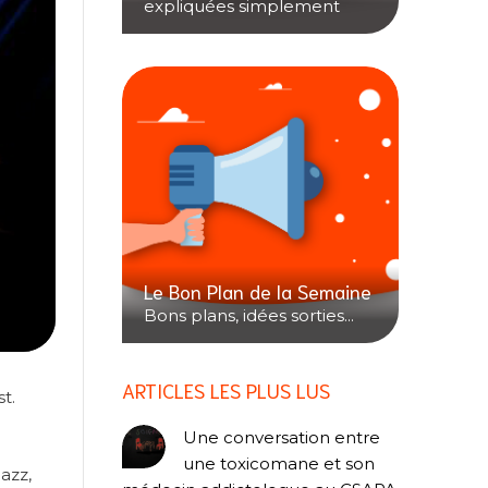
expliquées simplement
Le Bon Plan de la Semaine
Bons plans, idées sorties...
ARTICLES LES PLUS LUS
t.
Une conversation entre
une toxicomane et son
azz,