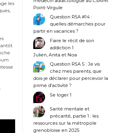
médecin addictologue au CSAPA
nge les
Point-Virgule
ques,
Question RSA #14 :
quelles démarches pour
partir en vacances ?
es
Faire le récit de son
tantôt
addiction 1
roche
Julien, Anita et Noa
lbum
Question RSA 5 : Je vis
itesse
chez mes parents, que
dois-je déclarer pour percevoir la
prime d’activité ?
s
Se loger 1
Santé mentale et
précarité, partie 1 : les
ressources sur la métropole
grenobloise en 2025