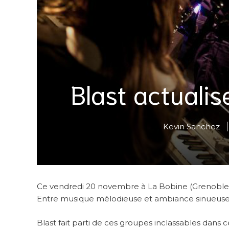
Blast actualis
Kevin Sanchez
Ce vendredi 20 novembre à La Bobine (Grenoble), 
Entre musique mélodieuse et ambiance sinueuse, la
Blast fait parti de ces groupes inclassables dans c