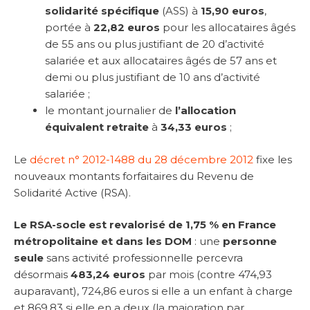
solidarité spécifique
(ASS) à
15,90 euros
,
portée à
22,82 euros
pour les allocataires âgés
de 55 ans ou plus justifiant de 20 d’activité
salariée et aux allocataires âgés de 57 ans et
demi ou plus justifiant de 10 ans d’activité
salariée ;
le montant journalier de
l’allocation
équivalent retraite
à
34,33 euros
;
Le
décret n° 2012-1488 du 28 décembre 2012
fixe les
nouveaux montants forfaitaires du Revenu de
Solidarité Active (RSA).
Le RSA-socle est revalorisé de 1,75 % en France
métropolitaine et dans les DOM
: une
personne
seule
sans activité professionnelle percevra
désormais
483,24 euros
par mois (contre 474,93
auparavant), 724,86 euros si elle a un enfant à charge
et 869,83 si elle en a deux (la majoration par