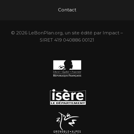
Contact
© 2026 LeBonPlan.org, un site édité par Impact –
SIRET 419 040886 00121