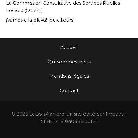
La Commission Consultative des Services Publics
Locaux (CCSPL)
¡Vamos a la playa! (ou ailleurs)
Accueil
Qui sommes-nous
Mentions légales
Contact
© 2026 LeBonPlan.org, un site édité par Impact –
SIRET 419 040886 00121