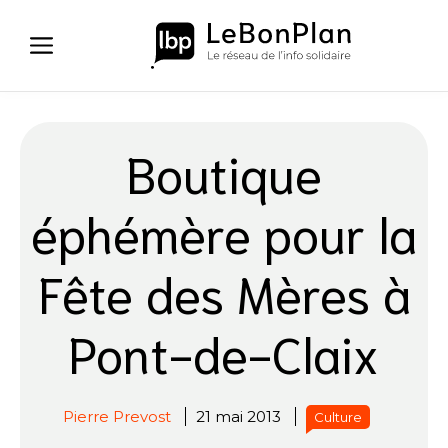
Aller
au
contenu
Boutique
éphémère pour la
Fête des Mères à
Pont-de-Claix
Pierre Prevost
21 mai 2013
Culture