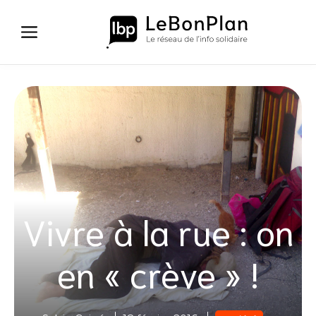
Aller
au
contenu
Vivre à la rue : on
en « crève » !