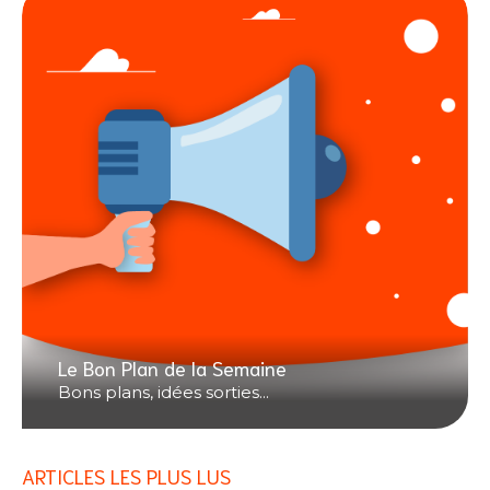
Le Bon Plan de la Semaine
Bons plans, idées sorties...
ARTICLES LES PLUS LUS