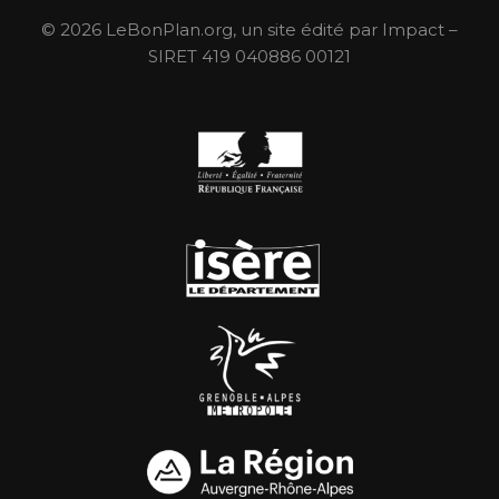
© 2026 LeBonPlan.org, un site édité par Impact –
SIRET 419 040886 00121