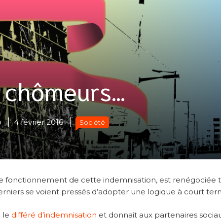
 chômeurs…
o
4 février 2016
Société
de fonctionnement de cette indemnisation, est renégociée 
derniers se voient pressés d’adopter une logique à court ter
l le
différé d’indemnisation
et donnait aux partenaires socia