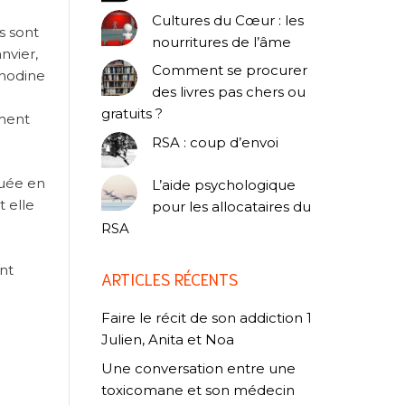
Cultures du Cœur : les
s sont
nourritures de l’âme
nvier,
Comment se procurer
anodine
des livres pas chers ou
gratuits ?
ement
RSA : coup d’envoi
quée en
L’aide psychologique
t elle
pour les allocataires du
RSA
ent
ARTICLES RÉCENTS
Faire le récit de son addiction 1
Julien, Anita et Noa
Une conversation entre une
toxicomane et son médecin