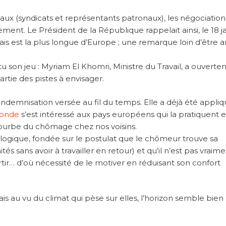
ux (syndicats et représentants patronaux), les négociation
ment. Le Président de la République rappelait ainsi, le 18 ja
is est la plus longue d’Europe ; une remarque loin d’être 
ttu son jeu : Myriam El Khomri, Ministre du Travail, a ouvert
rtie des pistes à envisager.
’indemnisation versée au fil du temps. Elle a déjà été appli
onde
s’est intéressé aux pays européens qui la pratiquent e
courbe du chômage chez nos voisins.
ologique, fondée sur le postulat que le chômeur trouve sa
és sans avoir à travailler en retour) et qu’il n’est pas vraim
ir… d’où nécessité de le motiver en réduisant son confort
au vu du climat qui pèse sur elles, l’horizon semble bien