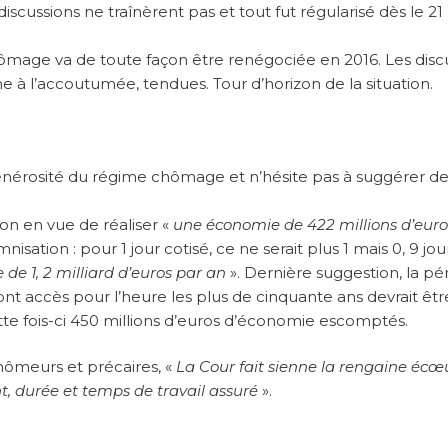
iscussions ne traînèrent pas et tout fut régularisé dès le 21
hômage va de toute façon être renégociée en 2016. Les disc
 à l’accoutumée, tendues. Tour d’horizon de la situation.
énérosité du régime chômage et n’hésite pas à suggérer d
ion en vue de réaliser «
une économie de 422 millions d’euro
isation : pour 1 jour cotisé, ce ne serait plus 1 mais 0, 9 jou
de 1, 2 milliard d’euros par an
». Dernière suggestion, la pé
ont accès pour l’heure les plus de cinquante ans devrait êtr
tte fois-ci 450 millions d’euros d’économie escomptés.
ômeurs et précaires, «
La Cour fait sienne la rengaine éc
, durée et temps de travail assuré
».