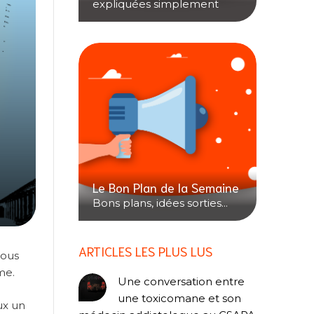
expliquées simplement
Le Bon Plan de la Semaine
Bons plans, idées sorties...
ARTICLES LES PLUS LUS
tous
me.
Une conversation entre
une toxicomane et son
ux un