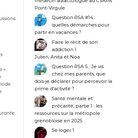
médecin addictologue au CSAPA
Point-Virgule
Question RSA #14 :
ussions
quelles démarches pour
partir en vacances ?
Faire le récit de son
addiction 1
es
Julien, Anita et Noa
Question RSA 5 : Je vis
s
».
chez mes parents, que
r
dois-je déclarer pour percevoir la
riode
prime d’activité ?
e
Santé mentale et
précarité, partie 1 : les
œurante
ressources sur la métropole
grenobloise en 2025
Se loger 1