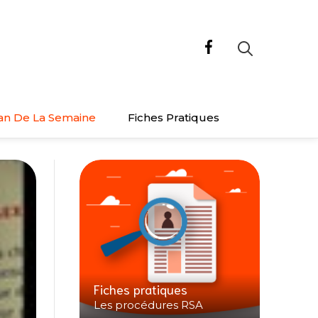
an De La Semaine
Fiches Pratiques
Fiches pratiques
Les procédures RSA