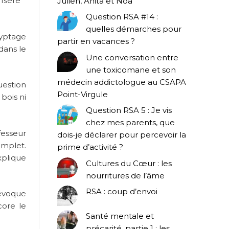
 Isère
Julien, Anita et Noa
Question RSA #14 :
quelles démarches pour
ryptage
partir en vacances ?
 dans le
Une conversation entre
une toxicomane et son
médecin addictologue au CSAPA
question
Point-Virgule
bois ni
Question RSA 5 : Je vis
chez mes parents, que
fesseur
dois-je déclarer pour percevoir la
omplet.
prime d’activité ?
xplique
Cultures du Cœur : les
nourritures de l’âme
RSA : coup d’envoi
 évoque
core le
Santé mentale et
précarité, partie 1 : les