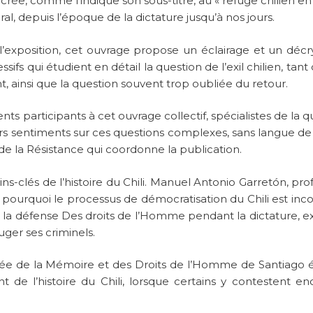
ée, comme l’indique son sous-titre, au « refuge chilien en
al, depuis l’époque de la dictature jusqu’à nos jours.
’exposition, cet ouvrage propose un éclairage et un déc
sifs qui étudient en détail la question de l’exil chilien, tant
 ainsi que la question souvent trop oubliée du retour.
rents participants à cet ouvrage collectif, spécialistes de la 
urs sentiments sur ces questions complexes, sans langue de 
 la Résistance qui coordonne la publication.
ns-clés de l’histoire du Chili. Manuel Antonio Garretón, pro
ue pourquoi le processus de démocratisation du Chili est inc
 la défense Des droits de l’Homme pendant la dictature, e
juger ses criminels.
usée de la Mémoire et des Droits de l’Homme de Santiago
de l’histoire du Chili, lorsque certains y contestent en