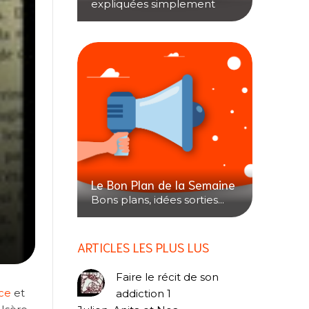
expliquées simplement
Le Bon Plan de la Semaine
Bons plans, idées sorties...
ARTICLES LES PLUS LUS
Faire le récit de son
ce
et
addiction 1