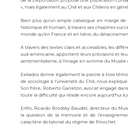
de la Déportation propose une publication consacr
», mais également au Chili et aux Chiliens en génér
Bien plus qu’un simple catalogue en marge de l
historique et humain, à travers ses chapitres succes
monde qu’en France et en Isère, du déracinement,
A travers des textes clairs et accessibles, les diffé
sud-américaine, apportent leurs précisions et le
sentimentalisme, à l’image en somme du Musée de
Exiliados donne également la parole à trois témoi
de sociologie à l’université du Chili, nous expliq
Son frère, Roberto Garretón, avocat engagé dans
toute la difficulté qui réside encore aujourd’hui à 
Enfin, Ricardo Brodsky Baudet, directeur du M
la question de la mémoire et de l’enseignement 
caractère dictatorial du régime de Pinochet.