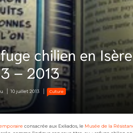
efuge chilien en Isère
3 – 2013
eu
10 juillet 2013
Culture
temporaire
consacrée aux Exiliados, le
Musée de la Résistan