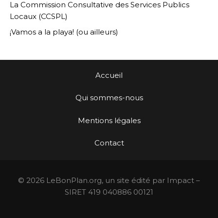
La Commission Consultative des Services Publics
Locaux (CCSPL)
¡Vamos a la playa! (ou ailleurs)
Accueil
Qui sommes-nous
Mentions légales
Contact
© 2026 LeBonPlan.org, un site édité par Impact –
SIRET 419 040886 00121