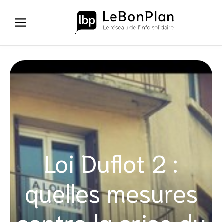
Aller
au
contenu
Loi Duflot 2 :
quelles mesures
contre la crise du