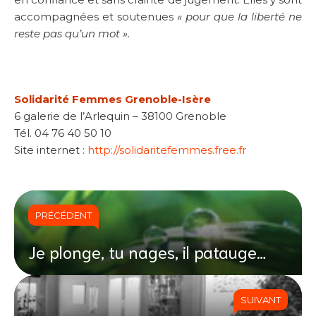
accompagnées et soutenues
« pour que la liberté ne
reste pas qu’un mot ».
Solidarité Femmes Grenoble-Isère
6 galerie de l’Arlequin – 38100 Grenoble
T
él. 04 76 40 50 10
Site internet :
http://solidaritefemmes.free.fr
PRÉCÉDENT
Je plonge, tu nages, il patauge…
SUIVANT