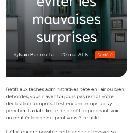
mauvaises
surprises
Sylvain Bertolotto
20 mai 2016
Société
Rétifs aux tâches administratives, tête en l’air ou bien
débordés, vous n’avez toujours pas rempli votre
déclaration d’impôts. Il est encore temps de s’y
pencher. La date limite de dépôt approchant, voici
un petit éclairage qui peut vous être utile.
Il était encore possible cette année d’envoyer sa