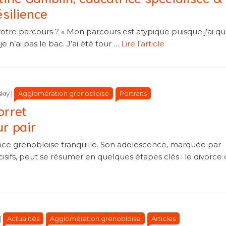
ésilience
otre parcours ? « Mon parcours est atypique puisque j’ai qu
je n’ai pas le bac. J’ai été tour …
Lire l’article
Catégories
Catégories
Agglomération grenobloise
Portraits
kiy
|
orret
ur pair
nce grenobloise tranquille. Son adolescence, marquée par
sifs, peut se résumer en quelques étapes clés : le divorce 
Catégories
Catégories
Actualités
Agglomération grenobloise
Articles
|