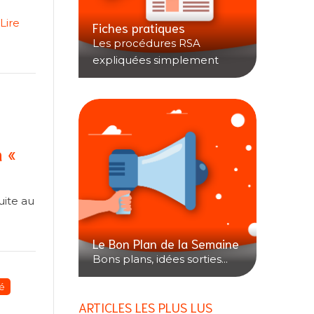
Lire
Fiches pratiques
Les procédures RSA
expliquées simplement
 «
uite au
Le Bon Plan de la Semaine
Bons plans, idées sorties...
é
ARTICLES LES PLUS LUS