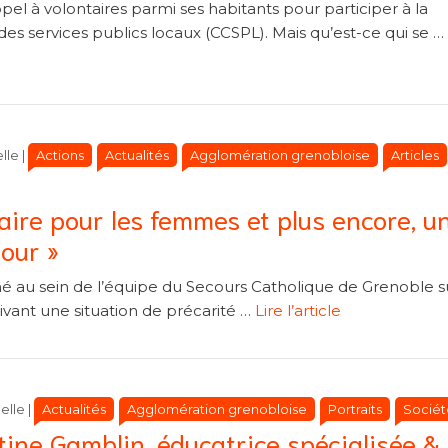
el à volontaires parmi ses habitants pour participer à la
es services publics locaux (CCSPL). Mais qu’est-ce qui se …
Catégories
Catégories
Actions
Actualités
Agglomération grenobloise
Articles
lle
|
aire pour les femmes et plus encore, un
jour »
é au sein de l’équipe du Secours Catholique de Grenoble s
vant une situation de précarité …
Lire l’article
Catégories
Catégories
Actualités
Agglomération grenobloise
Portraits
Sociét
elle
|
stine Gamblin, éducatrice spécialisée &