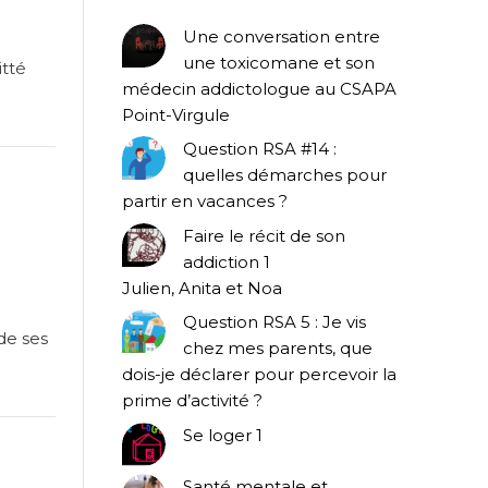
Une conversation entre
une toxicomane et son
itté
médecin addictologue au CSAPA
Point-Virgule
Question RSA #14 :
quelles démarches pour
partir en vacances ?
Faire le récit de son
addiction 1
Julien, Anita et Noa
Question RSA 5 : Je vis
de ses
chez mes parents, que
dois-je déclarer pour percevoir la
prime d’activité ?
Se loger 1
Santé mentale et