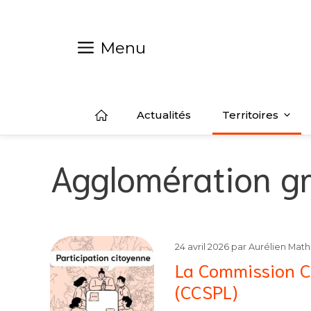
Aller
au
contenu
Menu
Actualités
Territoires
Agglomération gr
24 avril 2026
par
Aurélien Mat
La Commission Co
(CCSPL)