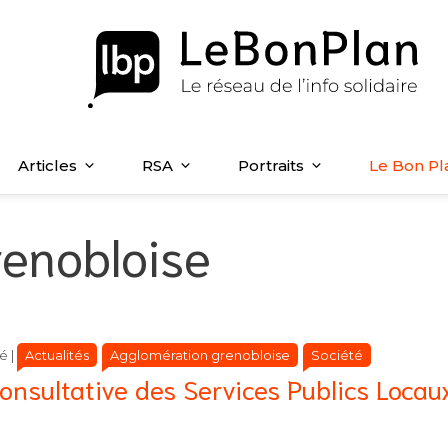
Articles
RSA
Portraits
Le Bon Pl
enobloise
Catégories
Catégories
Actualités
Agglomération grenobloise
Société
hé
|
nsultative des Services Publics Locau