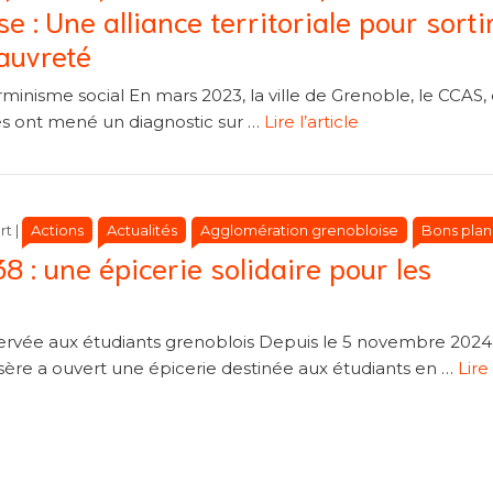
 : Une alliance territoriale pour sortir
auvreté
rminisme social En mars 2023, la ville de Grenoble, le CCAS, 
s ont mené un diagnostic sur …
Lire l’article
Catégories
Catégories
Actions
Actualités
Agglomération grenobloise
Bons plan
rt
|
 : une épicerie solidaire pour les
servée aux étudiants grenoblois Depuis le 5 novembre 2024,
sère a ouvert une épicerie destinée aux étudiants en …
Lire