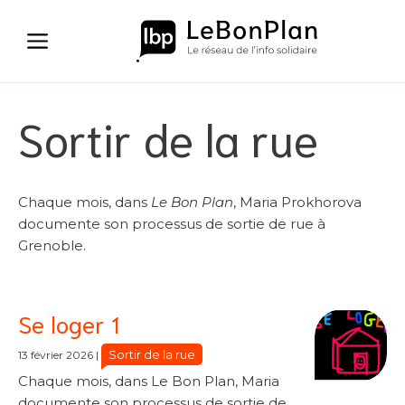
Aller
au
contenu
Sortir de la rue
Chaque mois, dans
Le Bon Plan
, Maria Prokhorova
documente son processus de sortie de rue à
Grenoble.
Se loger 1
Sortir de la rue
13 février 2026
|
Chaque mois, dans Le Bon Plan, Maria
documente son processus de sortie de