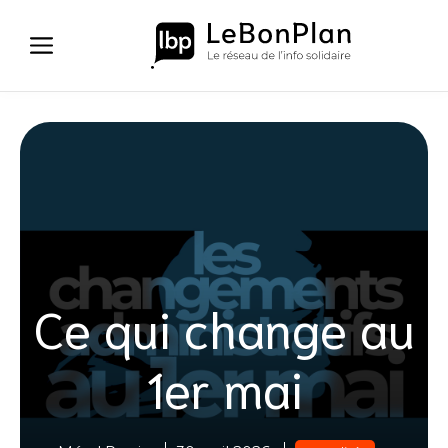
Aller
au
contenu
Ce qui change au
1er mai