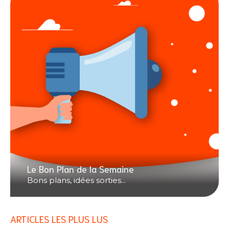
Le Bon Plan de la Semaine
Bons plans, idées sorties...
ARTICLES LES PLUS LUS