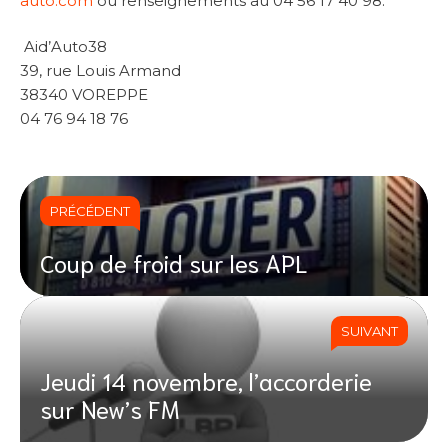
auto.com
ou renseignements au 04 56 17 40 98.
Aid’Auto38
39, rue Louis Armand
38340 VOREPPE
04 76 94 18 76
PRÉCÉDENT
Coup de froid sur les APL
SUIVANT
Jeudi 14 novembre, l’accorderie
sur New’s FM