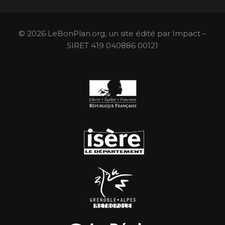
© 2026 LeBonPlan.org, un site édité par Impact –
SIRET 419 040886 00121