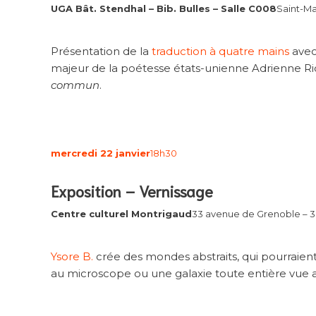
UGA Bât. Stendhal – Bib. Bulles – Salle C008
Saint-Ma
Présentation de la
traduction à quatre mains
ave
majeur de la poétesse états-unienne Adrienne Ri
commun
.
mercredi 22 janvier
18h30
Exposition – Vernissage
Centre culturel Montrigaud
33 avenue de Grenoble – 3
Ysore B.
crée des mondes abstraits, qui pourraient 
au microscope ou une galaxie toute entière vue 