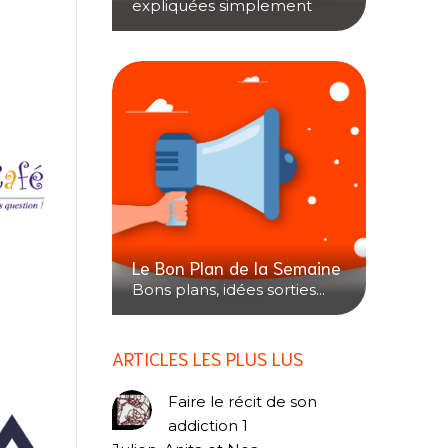
expliquées simplement
Le Bon Plan de la Semaine
Bons plans, idées sorties...
ARTICLES LES PLUS LUS
Faire le récit de son
addiction 1