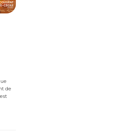
que
nt de
’est