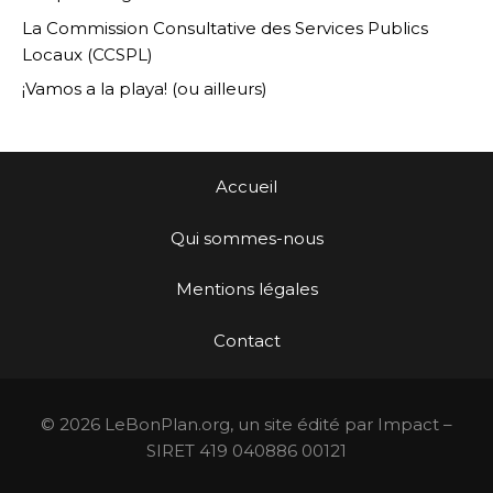
La Commission Consultative des Services Publics
Locaux (CCSPL)
¡Vamos a la playa! (ou ailleurs)
Accueil
Qui sommes-nous
Mentions légales
Contact
© 2026 LeBonPlan.org, un site édité par Impact –
SIRET 419 040886 00121