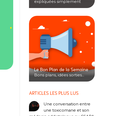
expliquées simplement
Le Bon Plan de la Semaine
Bons plans, idées sorties...
ARTICLES LES PLUS LUS
Une conversation entre
une toxicomane et son