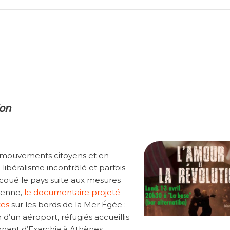
ion
e mouvements citoyens et en
libéralisme incontrôlé et parfois
ecoué le pays suite aux mesures
éenne,
le documentaire projeté
tes
sur les bords de la Mer Égée :
d’un aéroport, réfugiés accueillis
onnant d’Exarchia à Athènes…