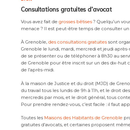
Consultations gratuites d’avocat
Vous avez fait de
grosses bêtises
? Quelqu’un vou
menace ? Il est peut-être temps de consulter un
À Grenoble,
des consultations gratuites
sont organ
Grenoble le lundi, mardi, mercredi et jeudi après-mi
de se présenter ou de téléphoner à 8h30 au servic
de Grenoble pour être inscrit sur un des dix-huit 
de l’après-midi.
À la maison de Justice et du droit (MJD) de Grenob
du travail tous les lundis de 9h à 11h, et le droit 
mercredis par mois, et le droit général, tous cont
Pour prendre rendez-vous, c’est facile : il faut ap
Toutes les
Maisons des Habitants de Grenoble
pro
gratuites d’avocats, et certaines proposent mêm