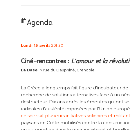
Agenda
Lundi 13 avril
à 20h30
Ciné-rencontres :
L’amour et la révolut
La Base
, 17 rue du Dauphiné, Grenoble
La Grèce a longtemps fait figure d’incubateur d
recherche de solutions alternatives face à un néo-
destructeur. Dix ans après les émeutes qui ont s
radicales d’austérité imposées par l’Union europ
ce soir suit plusieurs initiatives solidaires et militan
paysans en Crète mobilisés contre la construction 
en autogestion dans le quartier vibrant et bouill