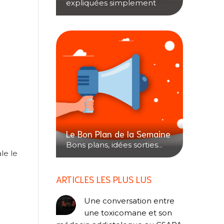
expliquées simplement
Le Bon Plan de la Semaine
Bons plans, idées sorties...
le le
ARTICLES LES PLUS LUS
Une conversation entre
une toxicomane et son