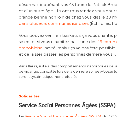
désormais inopérant, vos 45 tours de Patrick Bruel
et d’un autre âge… Ils ont tous rendez-vous pour f
grande benne non loin de chez vous, dès le 30 ma
dans plusieurs communes iséroises
(Échirolles, P
Vous pouvez venir en baskets si ça vous chante, p
select et si vous n’habitez pas l’une des
49 commu
grenobloise
, navré, mais « ça va pas être possibl
et de laisser passer les personnes derrière vous ».
Par ailleurs, suite à des comportements inappropriés de la
de vidange, constatés lors de la dernière soirée
Mousse t
seront systématiquement refoulés.
Solidarités
Service Social Personnes Âgées (SSPA)
Le
Service Social Personnes Âgées (SSPA)
du CCA