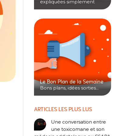
expliquées simplement
Le Bon Plan de la Semaine
Bons plans, idées sorties...
ARTICLES LES PLUS LUS
Une conversation entre
une toxicomane et son