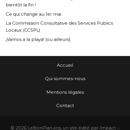
bientôt la fin !
Ce qui change au 1er mai
La Commission Consultative des Services Publics
Locaux (CCSPL)
¡Vamos a la playa! (ou ailleurs)
Accueil
Qui sommes-nous
Mentions légales
Contact
© 2026 LeBonPlan.org, un site édité par Impact –