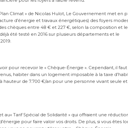
ncière pour les foyers à faible revenu.
Plan Climat » de Nicolas Hulot, Le Gouvernement met en p
cture d’énergie et travaux énergétiques) des foyers modes
 des chèques entre 48 € et 227 €, selon la composition et le
a déjà été testé en 2016 sur plusieurs départements et le
2019.
ir pour recevoir le « Chèque-Énergie ». Cependant, il faut
revenus, habiter dans un logement imposable à la taxe d’habi
 à hauteur de 7.700 €/an pour une personne vivant seule et
 au« Tarif Spécial de Solidarité » qui offraient une réductio
’énergie pour faire valoir vos droits. De plus, si vous êtes lo