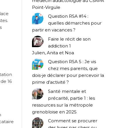
médecin addictologue au CSAPA
Point-Virgule
lace
Question RSA #14 :
tes.
quelles démarches pour
s
partir en vacances ?
Faire le récit de son
addiction 1
Julien, Anita et Noa
Question RSA 5 : Je vis
chez mes parents, que
tation
dois-je déclarer pour percevoir la
 de 16
prime d’activité ?
Santé mentale et
précarité, partie 1 : les
ressources sur la métropole
grenobloise en 2025
n
Comment se procurer
cataire
des livres pas chers ou