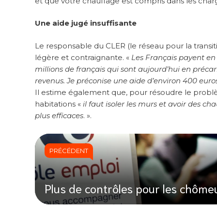
et que votre chauffage est compris dans les charg
Une aide jugé insuffisante
Le responsable du CLER (le réseau pour la transiti
légère et contraignante. «
Les Français payent en 
millions de français qui sont aujourd’hui en précar
revenus. Je préconise une aide d’environ 400 euros
Il estime également que, pour résoudre le problèm
habitations «
il faut isoler les murs et avoir des 
plus efficaces
. ».
PRÉCÉDENT
Plus de contrôles pour les chôme