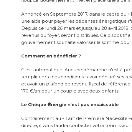
fioul. Le Gouvernement met en place une aide fina
Annoncé en Septembre 2017, dans le cadre du « 
une aide pour payer les dépenses énergétique (fa
Depuis ce lundi 26 mars et jusqu’au 28 avril 2018,
revenus du foyer, seront distribués. Ce dispositif 
gouvernement souhaite valoriser la somme pour 
Comment en bénéficier ?
C’est automatique. Aucune démarche n’est à prévo
remplir certaines conditions : avoir déclaré ses 
et avoir un plafond de revenu fiscal de référence
170 €/an pour un couple avec deux enfants.
Le Chèque-Énergie n’est pas encaissable
Contrairement au « Tarif de Première Nécessité »et
directe, il vous faudra contacter votre fournisseur d