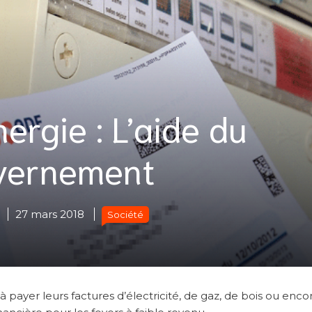
rgie : L’aide du
vernement
27 mars 2018
Société
 payer leurs factures d’électricité, de gaz, de bois ou enco