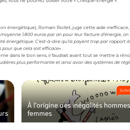
es, vous ne pourrez utiliser votre « Chèque-Énergie ».
on énergétique), Romain Riollet, juge cette aide inefficace,
moyenne 1.800 euros par an pour leur facture d’énergie, on 
ité énergétique. C’est-à-dire qu’ils payent trop par rapport à
 pour que cela soit efficace
« .
e dans le bon sens, il faudrait avant tout se mettre à réno
chaudières plus performante et ainsi avoir des systèmes de rég
SUIV
À l’origine des inégalités homme
urs
femmes