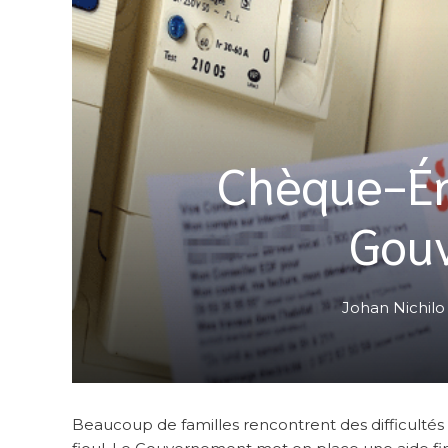
Chèque-Éne
Gou
Johan Nichilo
Beaucoup de familles rencontrent des difficultés à