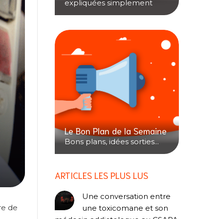
expliquées simplement
Le Bon Plan de la Semaine
Bons plans, idées sorties...
ARTICLES LES PLUS LUS
Une conversation entre
re de
une toxicomane et son