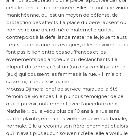
à la non acceptation d’une pièce rapportée dans la
cellule familiale recomposée. Elles en ont une vision
manichéenne, qui est un moyen de défense, de
protection des affects. La place du père (absent ou
non)
voire une grand mère maternelle qui fait
contrepoids à la défaillance maternelle, jouent aussi.
Leurs traumas une fois évoqués, elles ne voient et ne
font pas le lien entre ces souffrances et les
évènements déclancheurs ou déclanchants. La
plupart du temps, c’est un (ou des) conflit(s) familial
(aux) qui poussent les femmes à la rue. « Il m’a dit
casse toi, alors je suis partie .»
Moussa Djimera, chef de service maraude, a été
témoin de violences. Il a pu nous témoigner de ce
qu’il a pu voir, notamment avec l’anecdote de «
Nathalie », qui a vécu plus de 10 ans à la rue sans
porter plainte, en niant la violence devenue banale,
normale. Elle a reconnu son frère, cheminot et alors
qu’il n’avait plus aucun souvenir d’elle, elle a voulu le