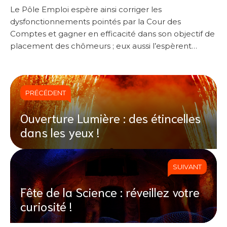
Le Pôle Emploi espère ainsi corriger les
dysfonctionnements pointés par la Cour des
Comptes et gagner en efficacité dans son objectif de
placement des chômeurs ; eux aussi l’espèrent…
PRÉCÉDENT
Ouverture Lumière : des étincelles
dans les yeux !
SUIVANT
Fête de la Science : réveillez votre
curiosité !