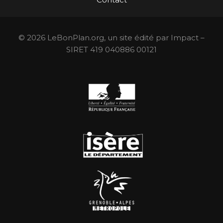
© 2026 LeBonPlan.org, un site édité par Impact –
SIRET 419 040886 00121