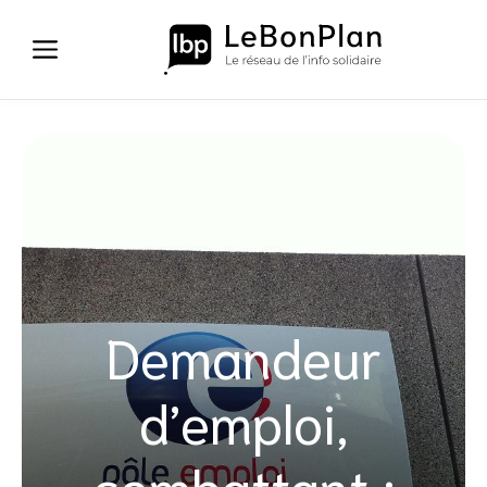
Aller
au
contenu
Demandeur
d’emploi,
combattant :