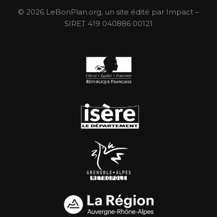
© 2026 LeBonPlan.org, un site édité par Impact –
SIRET 419 040886 00121